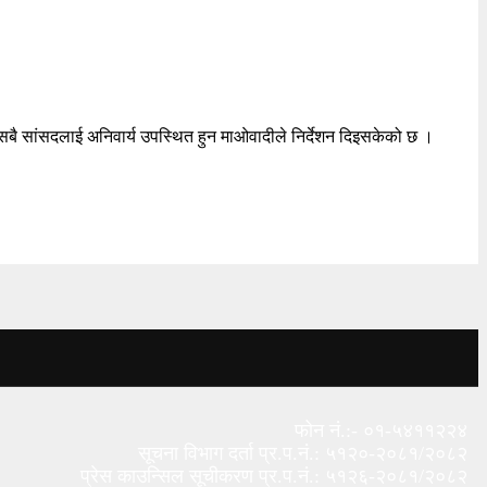
सबै सांसदलाई अनिवार्य उपस्थित हुन माओवादीले निर्देशन दिइसकेको छ ।
फोन नं.:- ०१-५४११२२४
सूचना विभाग दर्ता प्र.प.नं.: ५१२०-२०८१/२०८२
प्रेस काउन्सिल सूचीकरण प्र.प.नं.: ५१२६-२०८१/२०८२