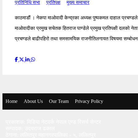
प्रतिनिधि सभा
प्रतिपक्ष
मुख्य समाचार
काठमाडौं । नेकपा माओवादी केन्द्रका अध्यक्ष पुष्पकमल दाहाल प्रचण्ड
माओवादीका प्रमुख सचेतक हितराज पाण्डेले प्रमुख प्रतिपक्षी दलको नेता
प्रचण्डले बाढीपहिरो तथा समसामयिक राजनीतिलगायत विषयमा सम्बोधन गर्
Home
About Us
Our Team
Privacy Policy
प्रकाशक: मिडिया नेटवर्क नेपाल एण्ड रिसर्च सेन्टर
सम्पादक: उदयराज ढकाल
ठेगाना: ललितपुर महानगरपालिका - ५, ललितपुर