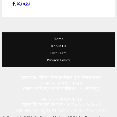
Home
About Us
Our Team
Privacy Policy
प्रकाशक: मिडिया नेटवर्क नेपाल एण्ड रिसर्च सेन्टर
सम्पादक: उदयराज ढकाल
ठेगाना: ललितपुर महानगरपालिका - ५, ललितपुर
फोन नं.:- ०१-५४११२२४
सूचना विभाग दर्ता प्र.प.नं.: ५१२०-२०८१/२०८२
प्रेस काउन्सिल सूचीकरण प्र.प.नं.: ५१२६-२०८१/२०८२