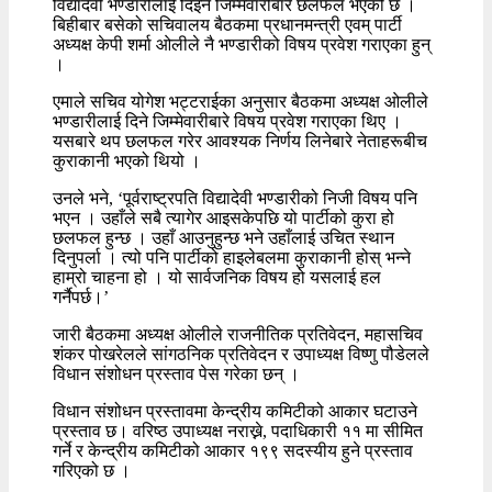
विद्यादेवी भण्डारीलाई दिइने जिम्मेवारीबारे छलफल भएको छ ।
बिहीबार बसेको सचिवालय बैठकमा प्रधानमन्त्री एवम् पार्टी
अध्यक्ष केपी शर्मा ओलीले नै भण्डारीको विषय प्रवेश गराएका हुन्
।
एमाले सचिव योगेश भट्टराईका अनुसार बैठकमा अध्यक्ष ओलीले
भण्डारीलाई दिने जिम्मेवारीबारे विषय प्रवेश गराएका थिए ।
यसबारे थप छलफल गरेर आवश्यक निर्णय लिनेबारे नेताहरूबीच
कुराकानी भएको थियो ।
उनले भने, ‘पूर्वराष्ट्रपति विद्यादेवी भण्डारीको निजी विषय पनि
भएन । उहाँले सबै त्यागेर आइसकेपछि यो पार्टीको कुरा हो
छलफल हुन्छ । उहाँ आउनुहुन्छ भने उहाँलाई उचित स्थान
दिनुपर्ला । त्यो पनि पार्टीको हाइलेबलमा कुराकानी होस् भन्ने
हाम्रो चाहना हो । यो सार्वजनिक विषय हो यसलाई हल
गर्नैपर्छ।’
जारी बैठकमा अध्यक्ष ओलीले राजनीतिक प्रतिवेदन, महासचिव
शंकर पोखरेलले सांगठनिक प्रतिवेदन र उपाध्यक्ष विष्णु पौडेलले
विधान संशोधन प्रस्ताव पेस गरेका छन् ।
विधान संशोधन प्रस्तावमा केन्द्रीय कमिटीको आकार घटाउने
प्रस्ताव छ। वरिष्ठ उपाध्यक्ष नराख्ने, पदाधिकारी ११ मा सीमित
गर्ने र केन्द्रीय कमिटीको आकार १९९ सदस्यीय हुने प्रस्ताव
गरिएको छ ।