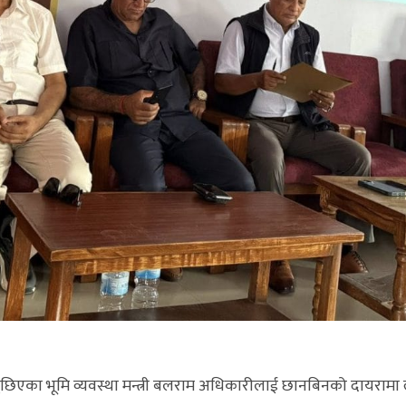
ुछिएका भूमि व्यवस्था मन्त्री बलराम अधिकारीलाई छानबिनको दायरामा 