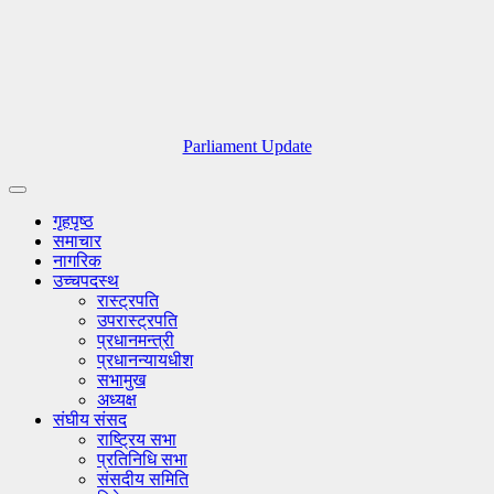
Parliament Update
गृहपृष्ठ
समाचार
नागरिक
उच्चपदस्थ
रास्ट्रपति
उपरास्ट्रपति
प्रधानमन्त्री
प्रधानन्यायधीश
सभामुख
अध्यक्ष
संघीय संसद
राष्ट्रिय सभा
प्रतिनिधि सभा
संसदीय समिति