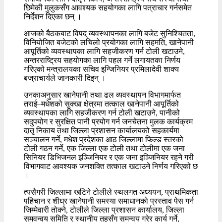
छिमेकी मुलुकसँग आवश्यक सहयोगका लागि पत्राचार गर्नसमेत
निर्देशन दिएका छन् ।
आजको बैठकबाट विपद् व्यवस्थापनका लागि बजेट सुनिश्चितता,
विनियोजित बजेटको लचिलो प्रयोगका लागि सहमति, खानेपानी
आपूर्तिको व्यवस्थापका लागि सहजीकरण गर्न टोली खटाउने,
अन्तरराष्ट्रिय सहयोगका लागि पहल गर्ने लगायतका निर्णय
गरिएको मन्त्रालयका सचिव इन्जिनियर प्रमिलादेवी शाक्य
बज्राचार्यले जानकारी दिइन् ।
उनकाअनुसार खानेपानी तथा ढल व्यवस्थापन विभागमार्फत
तराई–मधेशको सुक्खा क्षेत्रमा तत्काल खानेपानी आपूर्तिको
व्यवस्थापका लागि सहजीकरण गर्न टोली खटाउने, पानीको
सदुपयोग र सुरक्षित पानी प्रयोग गर्न जनचेतना मुलक कार्यक्रम
दातृ निकाय तथा जिल्ला प्रशासन कार्यालयको सहकार्यमा
सञ्चालन गर्ने, मधेश प्रदेशका आठ जिल्लामा फिल्ड स्तरको
टोली गठन गर्ने, एक जिल्ला एक टोली तथा टोलीमा एक जना
सिनियर डिभिजनल इञ्जिनियर र एक जना इञ्जिनियर रहने गरी
विभागवाट आवश्यक जनशक्ति तत्काल खटाउने निर्णय गरिएको छ
।
त्यसैगरी जिल्लामा खटिने टोलीले स्थलगत अध्ययन, प्राथमिकता
पहिचान र शीघ्र खानेपानी समस्या समाधानको प्रस्ताव पेस गर्न
जिम्मेवारी तोक्ने, टोलीले जिल्ला प्रशासन कार्यालय, जिल्ला
समवन्वय समिति र स्थानीय तहसँग समन्वय गरेर कार्य गर्ने,