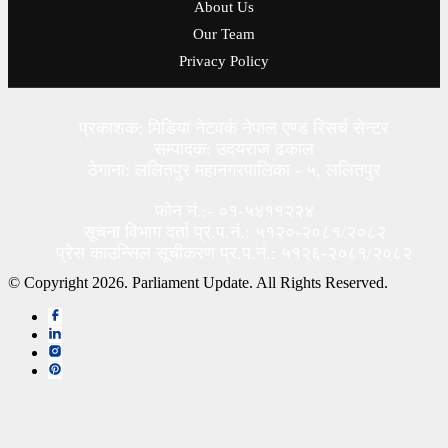
About Us
Our Team
Privacy Policy
प्रकाशक: मिडिया नेटवर्क नेपाल एण्ड रिसर्च सेन्टर
सम्पादक: उदयराज ढकाल
ठेगाना: ललितपुर महानगरपालिका - ५, ललितपुर
फोन नं.:- ०१-५४११२२४
सूचना विभाग दर्ता प्र.प.नं.: ५१२०-२०८१/२०८२
प्रेस काउन्सिल सूचीकरण प्र.प.नं.: ५१२६-२०८१/२०८२
© Copyright 2026. Parliament Update. All Rights Reserved.