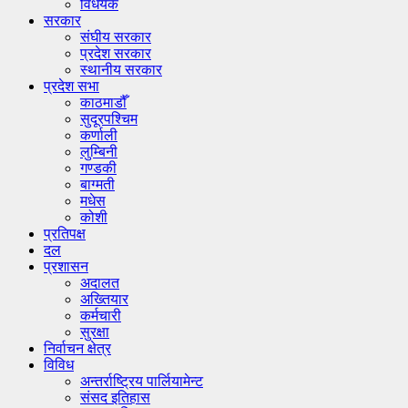
विधेयक
सरकार
संघीय सरकार
प्रदेश सरकार
स्थानीय सरकार
प्रदेश सभा
काठमाडौँ
सुदूरपश्चिम
कर्णाली
लुम्बिनी
गण्डकी
बाग्मती
मधेस
कोशी
प्रतिपक्ष
दल
प्रशासन
अदालत
अख्तियार
कर्मचारी
सुरक्षा
निर्वाचन क्षेत्र
विविध
अन्तर्राष्ट्रिय पार्लियामेन्ट
संसद इतिहास