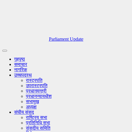
Parliament Update
गृहपृष्ठ
समाचार
नागरिक
उच्चपदस्थ
रास्ट्रपति
उपरास्ट्रपति
प्रधानमन्त्री
प्रधानन्यायधीश
सभामुख
अध्यक्ष
संघीय संसद
राष्ट्रिय सभा
प्रतिनिधि सभा
संसदीय समिति