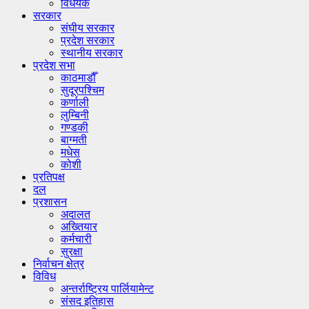
विधेयक
सरकार
संघीय सरकार
प्रदेश सरकार
स्थानीय सरकार
प्रदेश सभा
काठमाडौँ
सुदूरपश्चिम
कर्णाली
लुम्बिनी
गण्डकी
बाग्मती
मधेस
कोशी
प्रतिपक्ष
दल
प्रशासन
अदालत
अख्तियार
कर्मचारी
सुरक्षा
निर्वाचन क्षेत्र
विविध
अन्तर्राष्ट्रिय पार्लियामेन्ट
संसद इतिहास