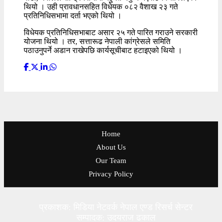
थियो । उही प्रावधानसहित विधेयक ०८२ वैशाख २३ गते
प्रतिनिधिसभामा दर्ता भएको थियो ।
विधेयक प्रतिनिधिसभाबाट असार २५ गते पारित गराउने सरकारी
योजना थियो । तर, सत्तारूढ नेपाली कांग्रेसले समिति
पठाउनुपर्ने अडान राखेपछि कार्यसूचीबाट हटाइएको थियो ।
Home
About Us
Our Team
Privacy Policy
प्रकाशक: मिडिया नेटवर्क नेपाल एण्ड रिसर्च सेन्टर
सम्पादक: उदयराज ढकाल