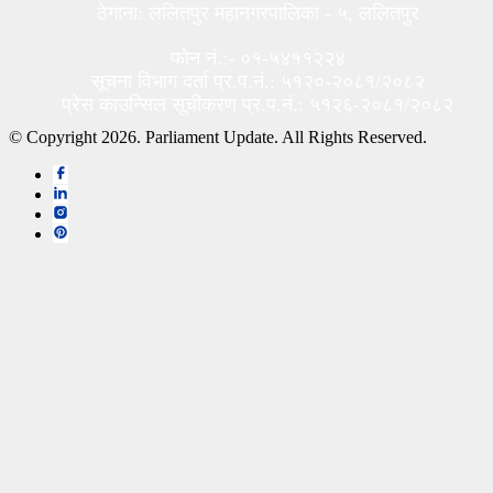
ठेगाना: ललितपुर महानगरपालिका - ५, ललितपुर
फोन नं.:- ०१-५४११२२४
सूचना विभाग दर्ता प्र.प.नं.: ५१२०-२०८१/२०८२
प्रेस काउन्सिल सूचीकरण प्र.प.नं.: ५१२६-२०८१/२०८२
© Copyright 2026. Parliament Update. All Rights Reserved.