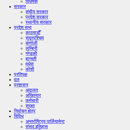
विधेयक
सरकार
संघीय सरकार
प्रदेश सरकार
स्थानीय सरकार
प्रदेश सभा
काठमाडौँ
सुदूरपश्चिम
कर्णाली
लुम्बिनी
गण्डकी
बाग्मती
मधेस
कोशी
प्रतिपक्ष
दल
प्रशासन
अदालत
अख्तियार
कर्मचारी
सुरक्षा
निर्वाचन क्षेत्र
विविध
अन्तर्राष्ट्रिय पार्लियामेन्ट
संसद इतिहास