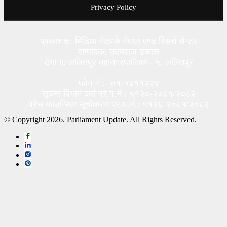
Privacy Policy
प्रकाशक: मिडिया नेटवर्क नेपाल एण्ड रिसर्च सेन्टर
सम्पादक: उदयराज ढकाल
ठेगाना: ललितपुर महानगरपालिका - ५, ललितपुर
फोन नं.:- ०१-५४११२२४
सूचना विभाग दर्ता प्र.प.नं.: ५१२०-२०८१/२०८२
प्रेस काउन्सिल सूचीकरण प्र.प.नं.: ५१२६-२०८१/२०८२
© Copyright 2026. Parliament Update. All Rights Reserved.