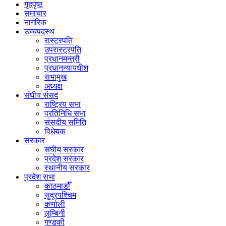
गृहपृष्ठ
समाचार
नागरिक
उच्चपदस्थ
रास्ट्रपति
उपरास्ट्रपति
प्रधानमन्त्री
प्रधानन्यायधीश
सभामुख
अध्यक्ष
संघीय संसद
राष्ट्रिय सभा
प्रतिनिधि सभा
संसदीय समिति
विधेयक
सरकार
संघीय सरकार
प्रदेश सरकार
स्थानीय सरकार
प्रदेश सभा
काठमाडौँ
सुदूरपश्चिम
कर्णाली
लुम्बिनी
गण्डकी