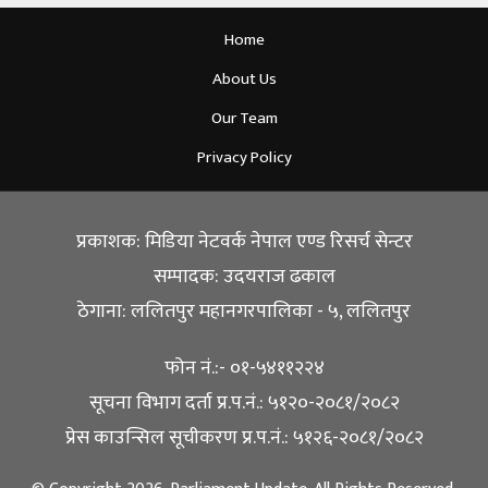
Home
About Us
Our Team
Privacy Policy
प्रकाशक: मिडिया नेटवर्क नेपाल एण्ड रिसर्च सेन्टर
सम्पादक: उदयराज ढकाल
ठेगाना: ललितपुर महानगरपालिका - ५, ललितपुर
फोन नं.:- ०१-५४११२२४
सूचना विभाग दर्ता प्र.प.नं.: ५१२०-२०८१/२०८२
प्रेस काउन्सिल सूचीकरण प्र.प.नं.: ५१२६-२०८१/२०८२