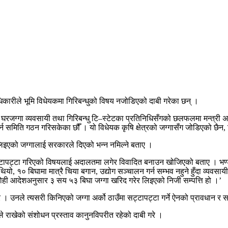
िकारीले भूमि विधेयकमा गिरिबन्धुको विषय नजोडिएको दाबी गरेका छन् ।
ग्गा व्यवसायी तथा गिरिबन्धु टि–स्टेटका प्रतिनिधिसँगको छलफलमा मन्त्री अधिक
्न समिति गठन गरिसकेका छौँ । यो विधेयक कृषि क्षेत्रको जग्गासँग जोडिएको छैन, 
लिइएको जग्गालाई सरकारले दिएको भन्न नमिल्ने बताए ।
 सट्टापट्टा गरिएको विषयलाई अदालतमा लगेर विवादित बनाउन खोजिएको बताए । भण्
था थियो, १० बिघामा मात्रै चिया बगान, उद्योग सञ्चालन गर्न सम्भव नहुने हुँदा व
ोही आदेशअनुसार ३ सय ५३ बिघा जग्गा खरिद गरेर लिइएको निजी सम्पत्ति हो ।’
क गरे । उनले त्यसरी किनिएको जग्गा अर्को ठाउँमा सट्टापट्टा गर्ने ऐनको प्रावध
माले राखेको संशोधन प्रस्ताव कानुनविपरीत रहेको दाबी गरे ।