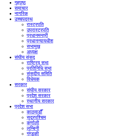
गृहपृष्ठ
समाचार
नागरिक
उच्चपदस्थ
रास्ट्रपति
उपरास्ट्रपति
प्रधानमन्त्री
प्रधानन्यायधीश
सभामुख
अध्यक्ष
संघीय संसद
राष्ट्रिय सभा
प्रतिनिधि सभा
संसदीय समिति
विधेयक
सरकार
संघीय सरकार
प्रदेश सरकार
स्थानीय सरकार
प्रदेश सभा
काठमाडौँ
सुदूरपश्चिम
कर्णाली
लुम्बिनी
गण्डकी