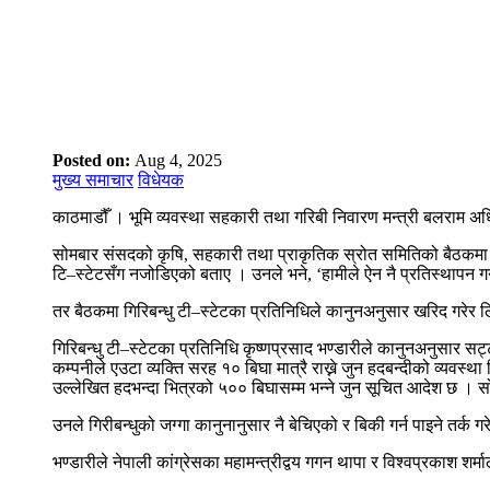
Posted on:
Aug 4, 2025
मुख्य समाचार
विधेयक
काठमाडौँ । भूमि व्यवस्था सहकारी तथा गरिबी निवारण मन्त्री बलराम अध
सोमबार संसदको कृषि, सहकारी तथा प्राकृतिक स्रोत समितिको बैठकमा घरज
टि–स्टेटसँग नजोडिएको बताए । उनले भने, ‘हामीले ऐन नै प्रतिस्थापन गर
तर बैठकमा गिरिबन्धु टी–स्टेटका प्रतिनिधिले कानुनअनुसार खरिद गरेर 
गिरिबन्धु टी–स्टेटका प्रतिनिधि कृष्णप्रसाद भण्डारीले कानुनअनुसार
कम्पनीले एउटा व्यक्ति सरह १० बिघा मात्रै राख्ने जुन हदबन्दीको व्यवस्
उल्लेखित हदभन्दा भित्रको ५०० बिघासम्म भन्ने जुन सूचित आदेश छ । स
उनले गिरीबन्धुको जग्गा कानुनानुसार नै बेचिएको र बिकी गर्न पाइने तर्
भण्डारीले नेपाली कांग्रेसका महामन्त्रीद्वय गगन थापा र विश्वप्रकाश शर्