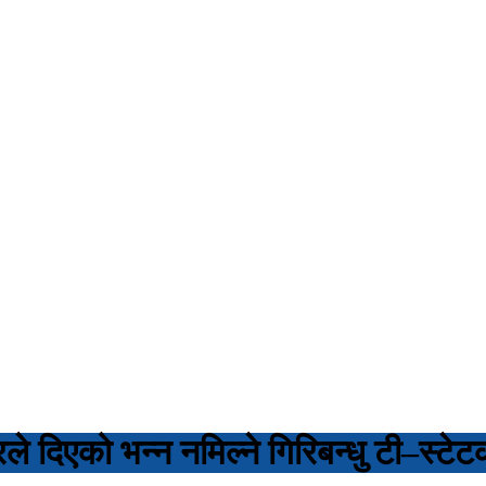
दिएको भन्न नमिल्ने गिरिबन्धु टी–स्टे