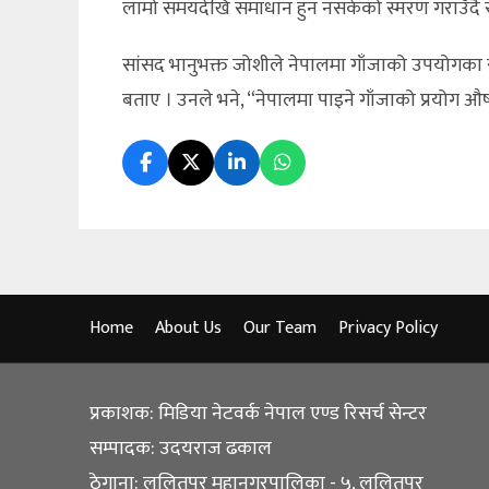
लामो समयदेखि समाधान हुन नसकेको स्मरण गराउँदै सरकार
सांसद भानुभक्त जोशीले नेपालमा गाँजाको उपयोगका सम
बताए । उनले भने, “नेपालमा पाइने गाँजाको प्रयोग औष
Home
About Us
Our Team
Privacy Policy
प्रकाशक: मिडिया नेटवर्क नेपाल एण्ड रिसर्च सेन्टर
सम्पादक: उदयराज ढकाल
ठेगाना: ललितपुर महानगरपालिका - ५, ललितपुर