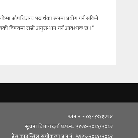
केमा औषधिजन्य पदार्थका रूपमा प्रयोग गर्न सकिने
यसको विषयमा राम्रो अनुसन्धान गर्न आवश्यक छ ।”
फोन नं.:- ०१-५४११२२४
सूचना विभाग दर्ता प्र.प.नं.: ५१२०-२०८१/२०८२
प्रेस काउन्सिल सूचीकरण प्र.प.नं.: ५१२६-२०८१/२०८२