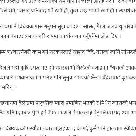
ेको उल्लेख गर्दै उक्त समस्याको समाधान निकाल्न आग्रह गरे । “सदन बहि
ले भने, “संसद् प्रतिवाद गर्ने ठाउँ हो, कुरा राख्न पाउने ठाउँ हो । त्यसर्थ 
ा नै विधेयक पास गर्नुपर्ने सुझाव दिए । सांसद् गैरेले जलवायु परिवर्तनक
न बनाएर प्रभावकारी रूपमा कार्यान्वयन गर्नुपर्नेमा जोड दिए ।
तसम्म पु¥याउनेगरी काम गर्न सरकारलाई सुझाव दिँदै, यसका लागि सांसदले
लले गर्दा कृषि उपज नष्ट हुने समस्या भोगिरहेको बताइन् । “यसको आक्र
 बारेमा ध्यानाकर्षण गरिए पनि सुनुवाइ भएको छैन । बँदेलबाट कृषकक
 भनिन् ।
योगमा दैलेखमा प्राकृतिक ग्यास प्रमाणित भएको र मिथेन ग्यासको भण्ड
 प्रतिवेदनबाट पुष्टि हुने नै छ । यसले नेपाललाई पेट्रोलियम पदार्थमा आ
ने गरी विधेयकको मस्यौदा तयार भइरहेको दाबी गर्दै कुनै पनि हालतमा स्वी