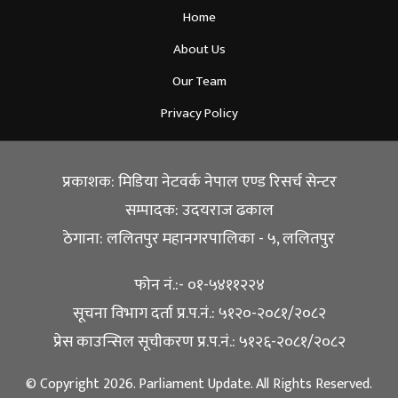
Home
About Us
Our Team
Privacy Policy
प्रकाशक: मिडिया नेटवर्क नेपाल एण्ड रिसर्च सेन्टर
सम्पादक: उदयराज ढकाल
ठेगाना: ललितपुर महानगरपालिका - ५, ललितपुर
फोन नं.:- ०१-५४११२२४
सूचना विभाग दर्ता प्र.प.नं.: ५१२०-२०८१/२०८२
प्रेस काउन्सिल सूचीकरण प्र.प.नं.: ५१२६-२०८१/२०८२
© Copyright 2026. Parliament Update. All Rights Reserved.