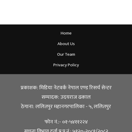
Home
About Us
Our Team
Privacy Policy
प्रकाशक: मिडिया नेटवर्क नेपाल एण्ड रिसर्च सेन्टर
सम्पादक: उदयराज ढकाल
ठेगाना: ललितपुर महानगरपालिका - ५, ललितपुर
फोन नं.:- ०१-५४११२२४
सूचना विभाग दर्ता प्र.प.नं.: ५१२०-२०८१/२०८२