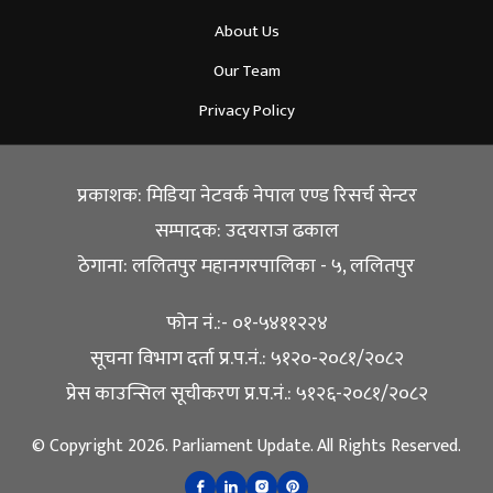
About Us
Our Team
Privacy Policy
प्रकाशक: मिडिया नेटवर्क नेपाल एण्ड रिसर्च सेन्टर
सम्पादक: उदयराज ढकाल
ठेगाना: ललितपुर महानगरपालिका - ५, ललितपुर
फोन नं.:- ०१-५४११२२४
सूचना विभाग दर्ता प्र.प.नं.: ५१२०-२०८१/२०८२
प्रेस काउन्सिल सूचीकरण प्र.प.नं.: ५१२६-२०८१/२०८२
© Copyright 2026. Parliament Update. All Rights Reserved.