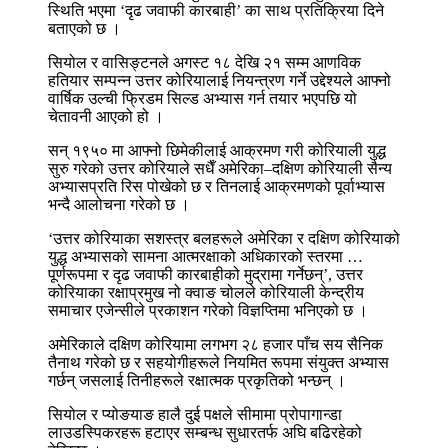
स्थिति भएमा ‘दृढ जवाफी कारबाही’ का साथ प्रतिक्रिया दिने
बताएको छ ।
सियोल र वासिङ्टनले अगस्ट १८ देखि २१ सम्म आणविक
हतियार सम्पन्न उत्तर कोरियालाई नियन्त्रण गर्ने उद्देश्यले आफ्नो
वार्षिक उल्ची फ्रिडम सिल्ड अभ्यास गर्न तयार भएपछि यो
चेतावनी आएको हो ।
सन् १९५० मा आफ्नो छिमेकीलाई आक्रमण गरी कोरियाली युद्ध
सुरु गरेको उत्तर कोरियाले सधैँ अमेरिका–दक्षिण कोरियाली सैन्य
अभ्यासप्रति रिस पोखेको छ र तिनलाई आक्रमणको पूर्वाभ्यास
भन्दै आलोचना गरेको छ ।
‘उत्तर कोरियाका सशस्त्र बलहरूले अमेरिका र दक्षिण कोरियाको
युद्ध अभ्यासको सामना आत्मरक्षाको अधिकारको स्तरमा …
पूर्णरूपमा र दृढ जवाफी कारबाहीको मुद्रामा गर्नेछन्’, उत्तर
कोरियाका रक्षाप्रमुख नो क्वाङ चोलले कोरियाली केन्द्रीय
समाचार एजेन्सीले प्रकाशन गरेको विज्ञप्तिमा भनिएको छ ।
अमेरिकाले दक्षिण कोरियामा लगभग २८ हजार पाँच सय सैनिक
तैनाथ गरेको छ र सहयोगीहरूले नियमित रूपमा संयुक्त अभ्यास
गर्छन् जसलाई तिनीहरूले रक्षात्मक प्रकृतिको भन्छन् ।
सियोल र प्योङयाङ हालै दुई पक्षले सीमामा प्रोपागान्डा
लाउडस्पिकरहरू हटाएर सम्बन्ध सुधारतर्फ अघि बढिरहेको