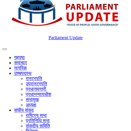
Parliament Update
गृहपृष्ठ
समाचार
नागरिक
उच्चपदस्थ
रास्ट्रपति
उपरास्ट्रपति
प्रधानमन्त्री
प्रधानन्यायधीश
सभामुख
अध्यक्ष
संघीय संसद
राष्ट्रिय सभा
प्रतिनिधि सभा
संसदीय समिति