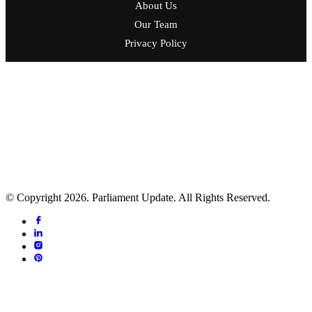
About Us
Our Team
Privacy Policy
प्रकाशक: मिडिया नेटवर्क नेपाल एण्ड रिसर्च सेन्टर
सम्पादक: उदयराज ढकाल
ठेगाना: ललितपुर महानगरपालिका - ५, ललितपुर
फोन नं.:- ०१-५४११२२४
सूचना विभाग दर्ता प्र.प.नं.: ५१२०-२०८१/२०८२
प्रेस काउन्सिल सूचीकरण प्र.प.नं.: ५१२६-२०८१/२०८२
© Copyright 2026. Parliament Update. All Rights Reserved.