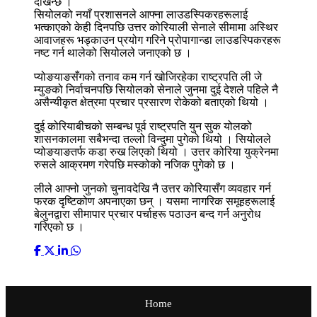
देखिन्छ ।
सियोलको नयाँ प्रशासनले आफ्ना लाउडस्पिकरहरूलाई
भत्काएको केही दिनपछि उत्तर कोरियाली सेनाले सीमामा अस्थिर
आवाजहरू भड्काउन प्रयोग गरिने प्रोपागान्डा लाउडस्पिकरहरू
नष्ट गर्न थालेको सियोलले जनाएको छ ।
प्योङयाङसँगको तनाव कम गर्न खोजिरहेका राष्ट्रपति ली जे
म्युङको निर्वाचनपछि सियोलको सेनाले जुनमा दुई देशले पहिले नै
असैन्यीकृत क्षेत्रमा प्रचार प्रसारण रोकेको बताएको थियो ।
दुई कोरियाबीचको सम्बन्ध पूर्व राष्ट्रपति युन सुक योलको
शासनकालमा सबैभन्दा तल्लो विन्दुमा पुगेको थियो । सियोलले
प्योङयाङतर्फ कडा रुख लिएको थियो । उत्तर कोरिया युक्रेनमा
रुसले आक्रमण गरेपछि मस्कोको नजिक पुगेको छ ।
लीले आफ्नो जुनको चुनावदेखि नै उत्तर कोरियासँग व्यवहार गर्न
फरक दृष्टिकोण अपनाएका छन् । यसमा नागरिक समूहहरूलाई
बेलुनद्वारा सीमापार प्रचार पर्चाहरू पठाउन बन्द गर्न अनुरोध
गरिएको छ ।
Home