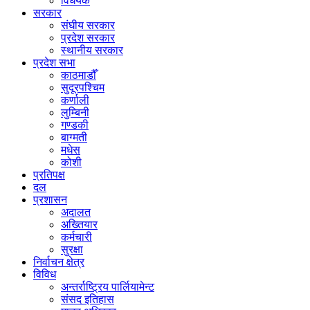
विधेयक
सरकार
संघीय सरकार
प्रदेश सरकार
स्थानीय सरकार
प्रदेश सभा
काठमाडौँ
सुदूरपश्चिम
कर्णाली
लुम्बिनी
गण्डकी
बाग्मती
मधेस
कोशी
प्रतिपक्ष
दल
प्रशासन
अदालत
अख्तियार
कर्मचारी
सुरक्षा
निर्वाचन क्षेत्र
विविध
अन्तर्राष्ट्रिय पार्लियामेन्ट
संसद इतिहास