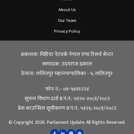
About Us
Our Team
Privacy Policy
प्रकाशक: मिडिया नेटवर्क नेपाल एण्ड रिसर्च सेन्टर
सम्पादक: उदयराज ढकाल
ठेगाना: ललितपुर महानगरपालिका - ५, ललितपुर
फोन नं.:- ०१-५४११२२४
सूचना विभाग दर्ता प्र.प.नं.: ५१२०-२०८१/२०८२
प्रेस काउन्सिल सूचीकरण प्र.प.नं.: ५१२६-२०८१/२०८२
© Copyright 2026. Parliament Update. All Rights Reserved.