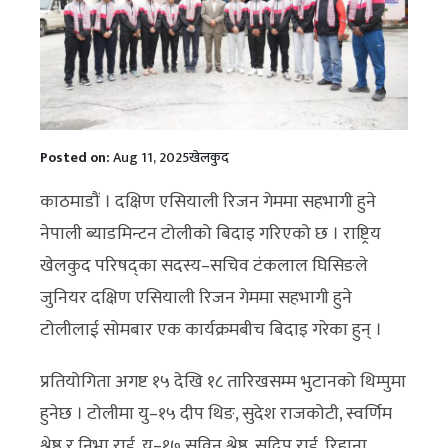
Posted on:
Aug 11, 2025
खेलकुद
काठमाडौं । दक्षिण एसियाली रिजन गेममा सहभागी हुने
नेपाली ब्याडमिन्टन टोलीको बिदाइ गरिएको छ । राष्ट्रिय
खेलकुद परिषद्का सदस्य–सचिव टंकलाल घिसिङले
जुनियर दक्षिण एसियाली रिजन गेममा सहभागी हुने
टोलीलाई सोमबार एक कार्यक्रमबीच बिदाइ गरेका हुन् ।
प्रतियोगिता अगष्ट १५ देखि १८ तारिखसम्म भुटानको थिम्पुमा
हुनेछ । टोलीमा यु–१५ दीप थिङ, सुदेश राजकोटी, स्वर्णिम
श्रेष्ठ र निभा राई, यु–१७ सुविन श्रेष्ठ, सदिप राई, रिहाना