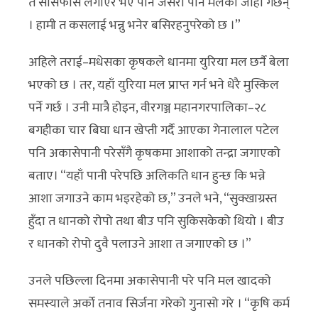
त सोर्सफोर्स लगाएर भए पनि जसरी पनि मलको जोहो गर्छन्
। हामी त कसलाई भन्नु भनेर बसिरहनुपरेको छ ।”
अहिले तराई–मधेसका कृषकले धानमा युरिया मल छर्नै बेला
भएको छ । तर, यहाँ युरिया मल प्राप्त गर्न भने धेरै मुस्किल
पर्ने गर्छ । उनी मात्रै होइन, वीरगञ्ज महानगरपालिका–२८
बगहीका चार बिघा धान खेप्ती गर्दै आएका गेनालाल पटेल
पनि अकासेपानी परेसँगै कृषकमा आशाको तन्द्रा जगाएको
बताए। “यहाँ पानी परेपछि अलिकति धान हुन्छ कि भन्ने
आशा जगाउने काम भइरहेको छ,” उनले भने, “सुक्खाग्रस्त
हुँदा त धानको रोपो तथा बीउ पनि सुकिसकेको थियो । बीउ
र धानको रोपो दुवै पलाउने आशा त जगाएको छ ।”
उनले पछिल्ला दिनमा अकासेपानी परे पनि मल खादको
समस्याले अर्को तनाव सिर्जना गरेको गुनासो गरे । “कृषि कर्म