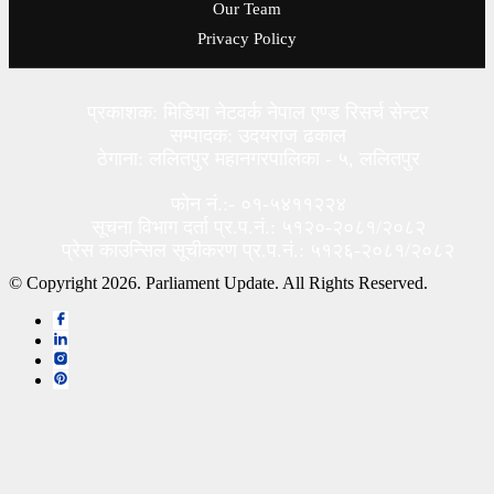
Our Team
Privacy Policy
प्रकाशक: मिडिया नेटवर्क नेपाल एण्ड रिसर्च सेन्टर
सम्पादक: उदयराज ढकाल
ठेगाना: ललितपुर महानगरपालिका - ५, ललितपुर
फोन नं.:- ०१-५४११२२४
सूचना विभाग दर्ता प्र.प.नं.: ५१२०-२०८१/२०८२
प्रेस काउन्सिल सूचीकरण प्र.प.नं.: ५१२६-२०८१/२०८२
© Copyright 2026. Parliament Update. All Rights Reserved.