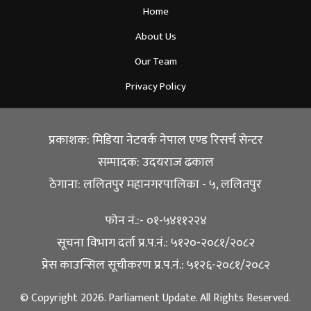
Home
About Us
Our Team
Privacy Policy
प्रकाशक: मिडिया नेटवर्क नेपाल एण्ड रिसर्च सेन्टर
सम्पादक: उदयराज ढकाल
ठेगाना: ललितपुर महानगरपालिका - ५, ललितपुर
फोन नं.:- ०१-५४११२२४
सूचना विभाग दर्ता प्र.प.नं.: ५१२०-२०८१/२०८२
प्रेस काउन्सिल सूचीकरण प्र.प.नं.: ५१२६-२०८१/२०८२
© Copyright 2026. Parliament Update. All Rights Reserved.