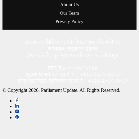
About Us
Our Team
Privacy Policy
प्रकाशक: मिडिया नेटवर्क नेपाल एण्ड रिसर्च सेन्टर
सम्पादक: उदयराज ढकाल
ठेगाना: ललितपुर महानगरपालिका - ५, ललितपुर
फोन नं.:- ०१-५४११२२४
सूचना विभाग दर्ता प्र.प.नं.: ५१२०-२०८१/२०८२
प्रेस काउन्सिल सूचीकरण प्र.प.नं.: ५१२६-२०८१/२०८२
© Copyright 2026. Parliament Update. All Rights Reserved.