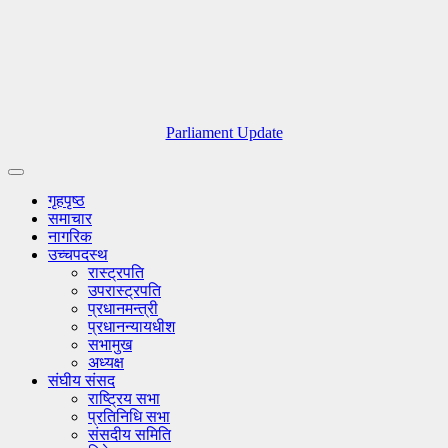
Parliament Update
गृहपृष्ठ
समाचार
नागरिक
उच्चपदस्थ
रास्ट्रपति
उपरास्ट्रपति
प्रधानमन्त्री
प्रधानन्यायधीश
सभामुख
अध्यक्ष
संघीय संसद
राष्ट्रिय सभा
प्रतिनिधि सभा
संसदीय समिति