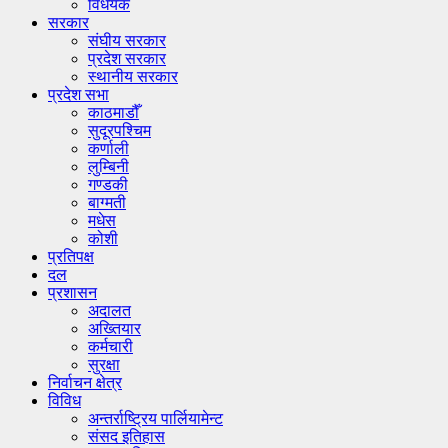
विधेयक
सरकार
संघीय सरकार
प्रदेश सरकार
स्थानीय सरकार
प्रदेश सभा
काठमाडौँ
सुदूरपश्चिम
कर्णाली
लुम्बिनी
गण्डकी
बाग्मती
मधेस
कोशी
प्रतिपक्ष
दल
प्रशासन
अदालत
अख्तियार
कर्मचारी
सुरक्षा
निर्वाचन क्षेत्र
विविध
अन्तर्राष्ट्रिय पार्लियामेन्ट
संसद इतिहास