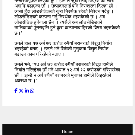
गम्भीरतापूर्वक लिएको छु । हामीले सुधारलाई तिव्रताका साथ
अगाडि बढाएका छौं । उत्पादनलाई पनि निरन्तरता दिएका छौं ।
त्यसो हुँदा लोडसेडिङको कुरा निरर्थक रहेको निवेदन गर्दछु ।
लोडसेडिङको कल्पना गर्नु निरर्थक भइसकेको छ । अब
लोडसेडिङ हुनेवाला छैन । त्यसैले अब लोडसेडिङको
तालिकाको पुनरावृत्ति हुने कुरा कल्पानाबाहिरको विषय भइसकेको
छ।’
उनले हाल १७ अर्ब ७२ करोड रुपैयाँ बराबरको विद्युत् निर्यात
भइरहेको बताए । उनले भने छिमेकी मुलुकमा विद्युत निर्यात
बढाउन काम गरिरहेको बताए ।
उनले भने, ‘१७ अर्ब ७२ करोड रुपैयाँ बराबरको विद्युत हामीले
निर्यात गरिरहेका छौं भने आयात १२ अर्ब ९२ करोडको गरिराखेका
छौं । झन्डै ५ अर्ब रुपैयाँ बराबरको मुनाफा हामीले लिइरहेको
अवस्था छ ।’
Home