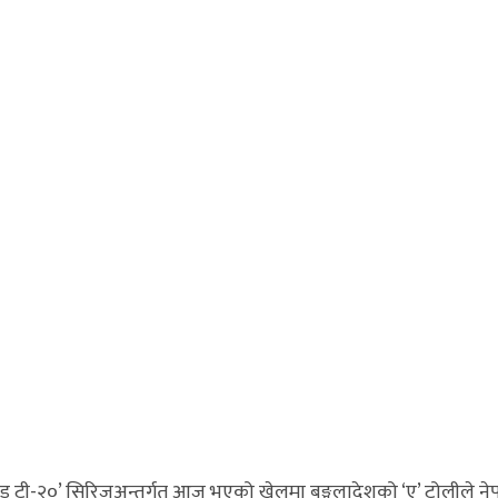
टप एण्ड टी-२०’ सिरिजअन्तर्गत आज भएको खेलमा बङ्गलादेशको ‘ए’ टोलील