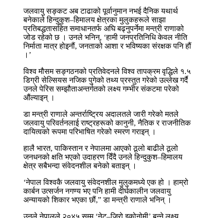
जलवायु सङ्कट अब टाढाको पूर्वानुमान नभई दैनिक यथार्थ
बनेकाले हिन्दुकुश–हिमालय क्षेत्रका मुलुकहरूले साझा
प्रतिबद्धतासहित समाधानतर्फ अघि बढ्नुपर्नेमा मन्त्री राणाको
जोड रहेको छ । उनले भनिन्, ‘हामी जनप्रतिनिधि केवल नीति
निर्माता मात्र होइनौं, जनताको आशा र भविष्यका संरक्षक पनि हौं
।’
विश्व मौसम सङ्गठनको प्रतिवेदनले विश्व तापक्रम वृद्धिले १.५
डिग्री सेल्सियस नजिक पुगेको तथ्य प्रस्तुत गरेको उल्लेख गर्दै
उनले पेरिस सम्झौताअन्तर्गतको लक्ष्य गम्भीर संकटमा परेको
औंल्याइन् ।
डा मन्त्री राणाले अन्तर्राष्ट्रिय अदालतले जारी गरेको मतले
जलवायु परिवर्तनलाई राष्ट्रहरूको कानुनी, नैतिक र राजनीतिक
दायित्वको रूपमा परिभाषित गरेको स्मरण गराइन् ।
हालै भारत, पाकिस्तान र नेपालमा आएको ठूलो बाढीले ठूलो
जनधनको क्षति भएको उदाहरण दिँदै उनले हिन्दुकुश–हिमालय
क्षेत्र सबैभन्दा संवेदनशील बनेको बताइन् ।
‘नेपाल विश्वकै जलवायु संवेदनशील मुलुकमध्ये एक हो । हाम्रो
कार्बन उत्सर्जन नगण्य भए पनि हामी दीर्घकालीन जलवायु
अन्यायको शिकार भएका छौं,” डा मन्त्री राणाले भनिन् ।
उनले नेपालले २०४५ सम्म ‘नेट–जिरो इकोनोमी’ बन्ने लक्ष्य