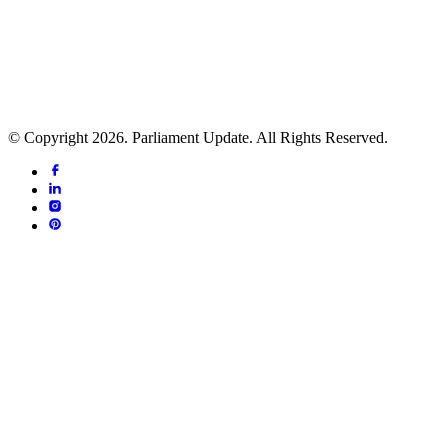
सम्पादक: उदयराज ढकाल
ठेगाना: ललितपुर महानगरपालिका - ५, ललितपुर
फोन नं.:- ०१-५४११२२४
सूचना विभाग दर्ता प्र.प.नं.: ५१२०-२०८१/२०८२
प्रेस काउन्सिल सूचीकरण प्र.प.नं.: ५१२६-२०८१/२०८२
© Copyright 2026. Parliament Update. All Rights Reserved.