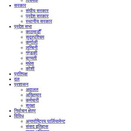
विधेयक
सरकार
संघीय सरकार
प्रदेश सरकार
स्थानीय सरकार
प्रदेश सभा
काठमाडौँ
सुदूरपश्चिम
कर्णाली
लुम्बिनी
गण्डकी
बाग्मती
मधेस
कोशी
प्रतिपक्ष
दल
प्रशासन
अदालत
अख्तियार
कर्मचारी
सुरक्षा
निर्वाचन क्षेत्र
विविध
अन्तर्राष्ट्रिय पार्लियामेन्ट
संसद इतिहास