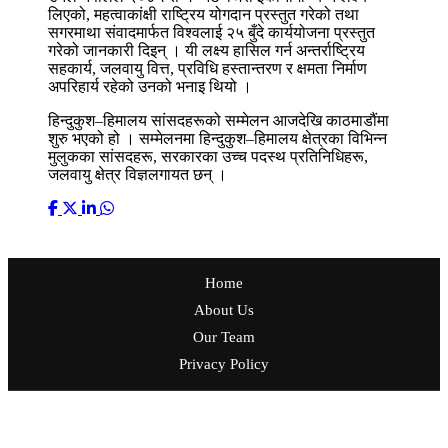
लिएको, महत्वाकांक्षी राष्ट्रिय योगदान प्रस्तुत गरेको तथा
सगरमाथा संवादमार्फत विश्वलाई २५ बुँदे कार्ययोजना प्रस्तुत
गरेको जानकारी दिइन् । यी लक्ष्य हासिल गर्न अन्तर्राष्ट्रिय
सहकार्य, जलवायु वित्त, प्रविधि हस्तान्तरण र क्षमता निर्माण
अपरिहार्य रहेको उनको भनाइ थियो ।
हिन्दुकुश–हिमालय सांसदहरूको सम्मेलन आजदेखि काठमाडौंमा
शुरु भएको हो । सम्मेलनमा हिन्दुकुश–हिमालय क्षेत्रका विभिन्न
मुलुकका सांसदहरू, सरकारका उच्च पदस्थ प्रतिनिधिहरू,
जलवायु क्षेत्र विज्ञलगायत छन् ।
Home
About Us
Our Team
Privacy Policy
प्रकाशक: मिडिया नेटवर्क नेपाल एण्ड रिसर्च सेन्टर