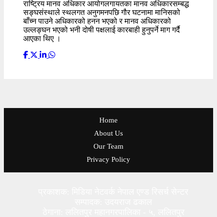
राष्ट्रिय मानव अधिकार आयोगलगायतका मानव अधिकारसम्बद्ध
सङ्घसंस्थाले स्थलगत अनुगमनपछि गौर घटनामा मानिसको
बाँच्न पाउने अधिकारको हनन भएको र मानव अधिकारको
उल्लङ्घन भएको भनी दोषी पक्षलाई कारबाही हुनुपर्ने माग गर्दै
आएका थिए ।
Home
About Us
Our Team
Privacy Policy
प्रकाशक: मिडिया नेटवर्क नेपाल एण्ड रिसर्च सेन्टर
सम्पादक: उदयराज ढकाल
ठेगाना: ललितपुर महानगरपालिका - ५, ललितपुर