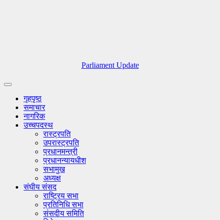
Parliament Update
गृहपृष्ठ
समाचार
नागरिक
उच्चपदस्थ
रास्ट्रपति
उपरास्ट्रपति
प्रधानमन्त्री
प्रधानन्यायधीश
सभामुख
अध्यक्ष
संघीय संसद
राष्ट्रिय सभा
प्रतिनिधि सभा
संसदीय समिति