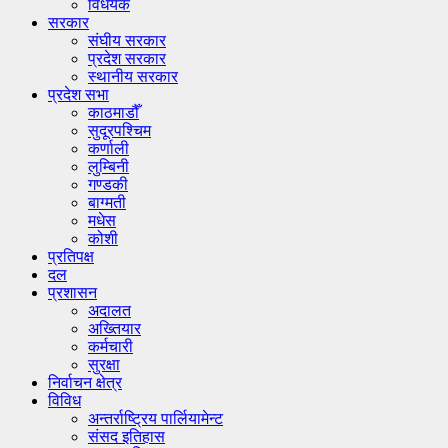
विधेयक
सरकार
संघीय सरकार
प्रदेश सरकार
स्थानीय सरकार
प्रदेश सभा
काठमाडौँ
सुदूरपश्चिम
कर्णाली
लुम्बिनी
गण्डकी
बाग्मती
मधेस
कोशी
प्रतिपक्ष
दल
प्रशासन
अदालत
अख्तियार
कर्मचारी
सुरक्षा
निर्वाचन क्षेत्र
विविध
अन्तर्राष्ट्रिय पार्लियामेन्ट
संसद इतिहास