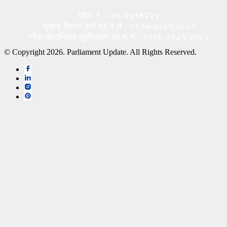
फोन नं.:- ०१-५४११२२४
सूचना विभाग दर्ता प्र.प.नं.: ५१२०-२०८१/२०८२
प्रेस काउन्सिल सूचीकरण प्र.प.नं.: ५१२६-२०८१/२०८२
© Copyright 2026. Parliament Update. All Rights Reserved.