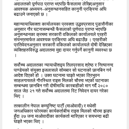
अदालतको पूर्णपाठ प्राप्त भएपछि फैसलामा लेखिएअनुसार
आवश्यक अध्ययन–अनुसन्धानसहित कानुनी प्रक्रिया अघि
बढाउने जनाएको छ ।
महान्यायाधिवक्ता कार्यालयका प्रवक्ता उद्धवप्रसाद पुडासैनीका
अनुसार गौर घटनासम्बन्धी फैसलाको पूर्णपाठ प्राप्त भएपछि
अनुसन्धानका क्रममा सरकारी वकिलको कार्यालयले प्रहरी
संयन्त्रमार्फत आवश्यक प्रक्रिया अघि बढाउँछ । प्रहरीको
प्रतिवेदनअनुसार सरकारी वकिलको कार्यालयले दोषी देखिएका
व्यक्तिहरुविरुद्ध अदालतमा मुद्दा दायर गर्नुपर्ने कानुनी व्यवस्था छ
।
सर्वोच्च अदालतका न्यायाधीशद्वय तिलप्रसाद श्रेष्ठ र नित्यानन्द
पाण्डेयको संयुक्त इजलासले सोमबार सो घटनाको छानबिन गर्न
आदेश दिएको हो । उक्त घटनामा घाइते भएका त्रिभुवन
साहलगायतले गौरस्थित राइस मिलको चौरमा भएको घटनाका
सम्बन्धमा छानबिन गरी दोषीमाथि कारबाहीको माग गर्दै २०८०
साल जेठ २१ गते सर्वोच्च अदालतमा रिट निवेदन दायर गरेका
थिए ।
तत्कालीन नेपाल कम्युनिष्ट पार्टी (माओवादी) र मधेसी
जनअधिकार फोरमका कार्यकर्ताबीच राइस मिलको चौरमा झडप
हुँदा २७ जना माओवादीका कार्यकर्ता मारिएका र सयभन्दा बढी
घाइते भएका थिए ।