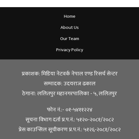
Home
About Us
Our Team
Privacy Policy
प्रकाशक: मिडिया नेटवर्क नेपाल एण्ड रिसर्च सेन्टर
सम्पादक: उदयराज ढकाल
ठेगाना: ललितपुर महानगरपालिका - ५, ललितपुर
फोन नं.:- ०१-५४११२२४
सूचना विभाग दर्ता प्र.प.नं.: ५१२०-२०८१/२०८२
प्रेस काउन्सिल सूचीकरण प्र.प.नं.: ५१२६-२०८१/२०८२