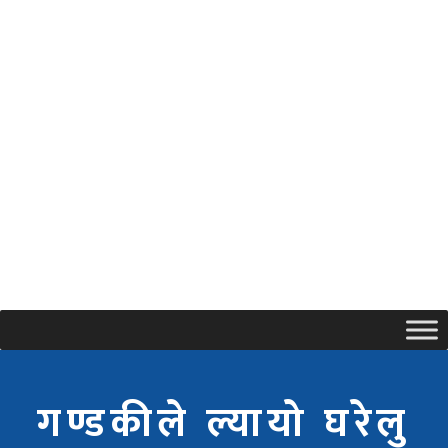
गण्डकीले ल्यायो घरेलु