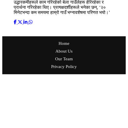
उद्धारकर्मीहरूले काम गरिरहेको बेला गाउँलेहरू हेरिरहेका र
प्रार्थना गरिरहेका थिए। प्रत्यक्षदर्शीहरूले भनेका छन्, ‘२०
मिनेटभन्दा कम समयमा हाम्रो गाउँ भग्नावशेषमा परिणत भयो।’
Home
About Us
Our Team
Privacy Policy
प्रकाशक: मिडिया नेटवर्क नेपाल एण्ड रिसर्च सेन्टर
सम्पादक: उदयराज ढकाल
ठेगाना: ललितपुर महानगरपालिका - ५, ललितपुर
फोन नं.:- ०१-५४११२२४
सूचना विभाग दर्ता प्र.प.नं.: ५१२०-२०८१/२०८२
प्रेस काउन्सिल सूचीकरण प्र.प.नं.: ५१२६-२०८१/२०८२