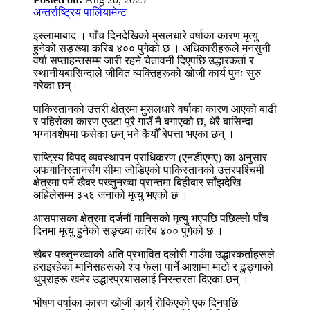
अन्तर्राष्ट्रिय पार्लियामेन्ट
इस्लामाबाद । पाँच दिनदेखिको मुसलधारे वर्षाका कारण मृत्यु
हुनेको सङ्ख्या करिब ४०० पुगेको छ । अधिकारीहरूले मनसुनी
वर्षा सप्ताहन्तसम्म जारी रहने चेतावनी दिएपछि उद्धारकर्ता र
स्थानीयबासिन्दाले जीवित व्यक्तिहरूको खोजी कार्य पुनः सुरु
गरेका छन्।
पाकिस्तानको उत्तरी क्षेत्रमा मुसलधारे वर्षाका कारण आएको बाढी
र पहिरोका कारण एउटा पूरै गाउँ नै बगाएको छ, धेरै बासिन्दा
भग्नावशेषमा फसेका छन् भने कैयौँ बेपत्ता भएका छन् ।
राष्ट्रिय विपद् व्यवस्थापन प्राधिकरण (एनडीएमए) का अनुसार
अफगानिस्तानसँग सीमा जोडिएको पाकिस्तानको उत्तरपश्चिमी
क्षेत्रमा पर्ने खैबर पख्तुनख्वा प्रान्तमा बिहीबार साँझदेखि
अहिलेसम्म ३५६ जनाको मृत्यु भएको छ ।
आसपासका क्षेत्रमा दर्जनौं मानिसको मृत्यु भएपछि पछिल्लो पाँच
दिनमा मृत्यु हुनेको सङ्ख्या करिब ४०० पुगेको छ ।
खैबर पख्तुनख्वाको अति प्रभावित दलोरी गाउँमा उद्धारकर्ताहरूले
हराइरहेका मानिसहरूको शव फेला पार्ने आशामा माटो र ढुङ्गाको
थुप्राहरू खनेर उद्धारप्रयासलाई निरन्तरता दिएका छन् ।
भीषण वर्षाका कारण खोजी कार्य रोकिएको एक दिनपछि