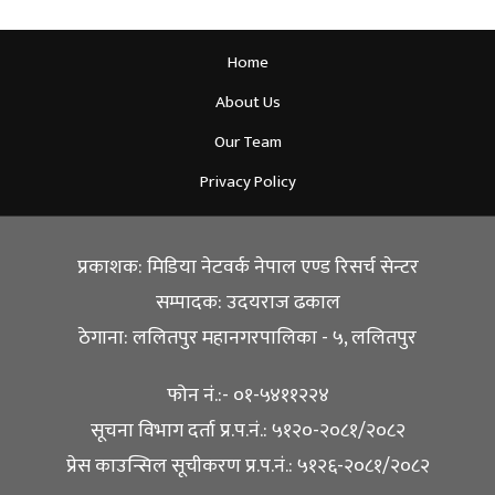
Home
About Us
Our Team
Privacy Policy
प्रकाशक: मिडिया नेटवर्क नेपाल एण्ड रिसर्च सेन्टर
सम्पादक: उदयराज ढकाल
ठेगाना: ललितपुर महानगरपालिका - ५, ललितपुर
फोन नं.:- ०१-५४११२२४
सूचना विभाग दर्ता प्र.प.नं.: ५१२०-२०८१/२०८२
प्रेस काउन्सिल सूचीकरण प्र.प.नं.: ५१२६-२०८१/२०८२