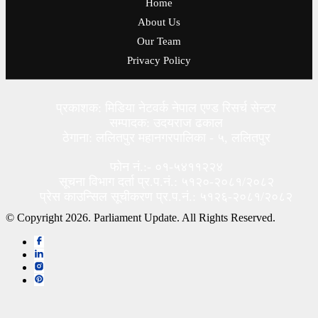
Home
About Us
Our Team
Privacy Policy
प्रकाशक: मिडिया नेटवर्क नेपाल एण्ड रिसर्च सेन्टर
सम्पादक: उदयराज ढकाल
ठेगाना: ललितपुर महानगरपालिका - ५, ललितपुर
फोन नं.:- ०१-५४११२२४
सूचना विभाग दर्ता प्र.प.नं.: ५१२०-२०८१/२०८२
प्रेस काउन्सिल सूचीकरण प्र.प.नं.: ५१२६-२०८१/२०८२
© Copyright 2026. Parliament Update. All Rights Reserved.