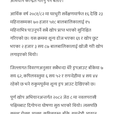
अभियान केन्द्रित गरिनु पर्ने बताए।
आर्थिक वर्ष २०८१/८२ मा घरधुरी सर्वेक्षणमार्फत १६ देखि २३
महिनासम्मका ७० हजार ५१८ बालबालिकालाई १५
महिनाभित्र पाउनुपर्ने सबै खोप प्राप्त भएको सुनिश्चित
गरिएको छ। यस क्रममा शून्य डोज भएका ६९ र खोप छुट
भएका २ हजार ३ सय ८७ बालबालिकालाई खोजी गरी खोप
लगाइएको थियो।
जिल्लागत विवरणअनुसार सबैभन्दा धेरै ड्रपआउट बाँकेमा ७
सय ६२, कपिलवस्तुमा ६ सय ५२ र रुपन्देहीमा ४ सय ४४
रहेको छ भने रुकुमपूर्वमा शून्य ड्रप आउट देखिएको छ।
पूर्ण खोप अभियानअन्तर्गत २०८२ जेठ ८ मा नवलपरासी
पश्चिमबाट दिगोपना घोषणा सुरु भएको थियो। त्यसपछि
क्रमशः रोल्पा, पाल्पा, कपिलवस्तु, बाँके, रुपन्देही, प्युठान,