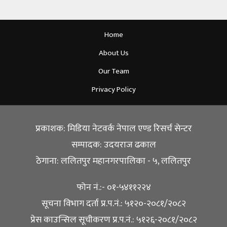
Home
About Us
Our Team
Privacy Policy
प्रकाशक: मिडिया नेटवर्क नेपाल एण्ड रिसर्च सेन्टर
सम्पादक: उदयराज ढकाल
ठेगाना: ललितपुर महानगरपालिका - ५, ललितपुर
फोन नं.:- ०१-५४११२२४
सूचना विभाग दर्ता प्र.प.नं.: ५१२०-२०८१/२०८२
प्रेस काउन्सिल सूचीकरण प्र.प.नं.: ५१२६-२०८१/२०८२