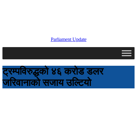
Parliament Update
ट्रम्पविरुद्धको ४६ करोड डलर
जरिवानाको सजाय उल्टियो