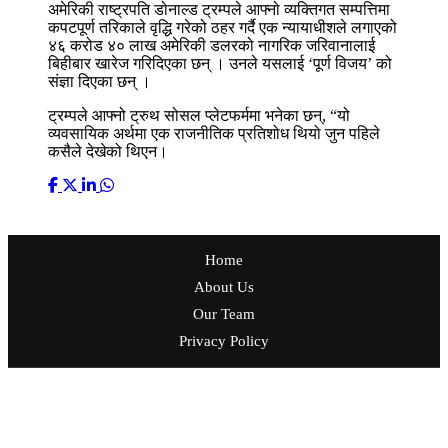
अमेरिकी राष्ट्रपति डोनाल्ड ट्रम्पले आफ्नो व्यक्तिगत सम्पत्तिमा
कपटपूर्ण तरिकाले वृद्धि गरेको ठहर गर्दै एक न्यायाधीशले लगाएको
४६ करोड ४० लाख अमेरिकी डलरको नागरिक जरिवानालाई
बिहीबार खारेज गरिदिएका छन् । उनले यसलाई ‘पूर्ण विजय’ को
संज्ञा दिएका छन् ।
ट्रम्पले आफ्नो ट्रुथ सोसल प्लेटफर्ममा भनेका छन्, “यो
व्यवसायिक अर्थमा एक राजनीतिक प्रतिशोध थियो जुन पहिले
कसैले देखेको थिएन।
Home
About Us
Our Team
Privacy Policy
प्रकाशक: मिडिया नेटवर्क नेपाल एण्ड रिसर्च सेन्टर
सम्पादक: उदयराज ढकाल