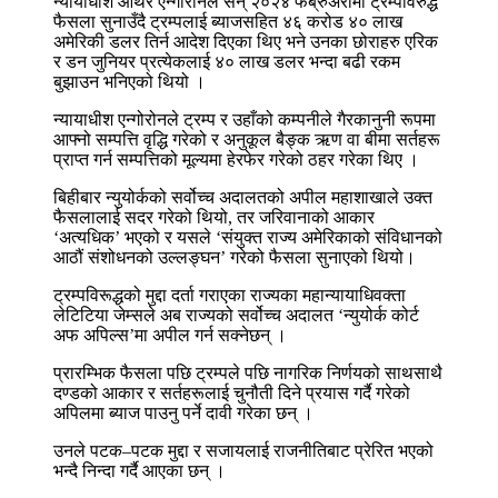
न्यायाधीश आर्थर एन्गोरोनले सन् २०२४ फेब्रुअरीमा ट्रम्पविरुद्ध
फैसला सुनाउँदै ट्रम्पलाई ब्याजसहित ४६ करोड ४० लाख
अमेरिकी डलर तिर्न आदेश दिएका थिए भने उनका छोराहरु एरिक
र डन जुनियर प्रत्येकलाई ४० लाख डलर भन्दा बढी रकम
बुझाउन भनिएको थियो ।
न्यायाधीश एन्गोरोनले ट्रम्प र उहाँको कम्पनीले गैरकानुनी रूपमा
आफ्नो सम्पत्ति वृद्धि गरेको र अनुकूल बैङ्क ऋण वा बीमा सर्तहरू
प्राप्त गर्न सम्पत्तिको मूल्यमा हेरफेर गरेको ठहर गरेका थिए ।
बिहीबार न्युयोर्कको सर्वोच्च अदालतको अपील महाशाखाले उक्त
फैसलालाई सदर गरेको थियो, तर जरिवानाको आकार
‘अत्यधिक’ भएको र यसले ‘संयुक्त राज्य अमेरिकाको संविधानको
आठौं संशोधनको उल्लङ्घन’ गरेको फैसला सुनाएको थियो।
ट्रम्पविरूद्धको मुद्दा दर्ता गराएका राज्यका महान्यायाधिवक्ता
लेटिटिया जेम्सले अब राज्यको सर्वोच्च अदालत ‘न्युयोर्क कोर्ट
अफ अपिल्स’मा अपील गर्न सक्नेछन् ।
प्रारम्भिक फैसला पछि ट्रम्पले पछि नागरिक निर्णयको साथसाथै
दण्डको आकार र सर्तहरूलाई चुनौती दिने प्रयास गर्दै गरेको
अपिलमा ब्याज पाउनु पर्ने दावी गरेका छन् ।
उनले पटक–पटक मुद्दा र सजायलाई राजनीतिबाट प्रेरित भएको
भन्दै निन्दा गर्दै आएका छन् ।