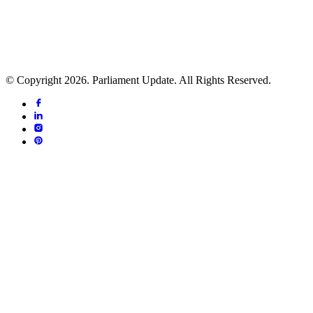
ठेगाना: ललितपुर महानगरपालिका - ५, ललितपुर
फोन नं.:- ०१-५४११२२४
सूचना विभाग दर्ता प्र.प.नं.: ५१२०-२०८१/२०८२
प्रेस काउन्सिल सूचीकरण प्र.प.नं.: ५१२६-२०८१/२०८२
© Copyright 2026. Parliament Update. All Rights Reserved.