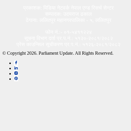
प्रकाशक: मिडिया नेटवर्क नेपाल एण्ड रिसर्च सेन्टर
सम्पादक: उदयराज ढकाल
ठेगाना: ललितपुर महानगरपालिका - ५, ललितपुर
फोन नं.:- ०१-५४११२२४
सूचना विभाग दर्ता प्र.प.नं.: ५१२०-२०८१/२०८२
प्रेस काउन्सिल सूचीकरण प्र.प.नं.: ५१२६-२०८१/२०८२
© Copyright 2026. Parliament Update. All Rights Reserved.