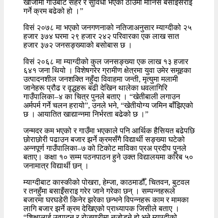
खोजीमा गाउँबाट सहर र सुविधा भएको ठाउँमा मानिस बसाइँसराइ
गर्ने क्रम बढेको हो ।”
विसं २०७८ मा भएको जनगणनाको नतिजाअनुसार म्याग्दीको २५
हजार ३७४ घरमा २९ हजार २४२ परिवारका एक लाख सात
हजार ३७२ जनसङ्ख्याको बसोबास छ ।
विसं २०६८ मा म्याग्दीको कुल जनसङ्ख्या एक लाख १३ हजार
६४१ जना थियो । विशेषगरेर ग्रामीण क्षेत्रमा युवा उमेर समूहका
उत्पादनशील जनशक्ति नहुँदा विवाहमा जन्ती, मृत्युमा मलामी
जानेहरू प्रौढ र वृद्धहरू बढी देखिन थालेका धवलागिरि
गाउँपालिका–४ का चित्र पुनले बताए । “खेतीबाली लगाउन
अर्मपर्म गर्ने चलन हरायो”, उनले भने, “खेतीयोग्य जमिन बाँझिएको
छ । आयातित खाद्यान्नमा निर्भरता बढेको छ ।”
जन्मदर कम भएको र गाउँमा भएकाले पनि आर्थिक हैसियत बढेपछि
छोराछोरी पढाउन बजार झर्ने क्रमसँगै विद्यार्थी सङ्ख्या घटेको
अन्नपूर्ण गाउँपालिका–७ को टिकोट माविका प्रअ प्रदीप पुनले
बताए। कक्षा १० सम्म पठनपाठन हुने उक्त विद्यालयमा करिब ५०
जनामात्र विद्यार्थी छन् ।
म्याग्दीबाट कास्कीको पोखरा, हेम्जा, काठमाडौँ, चितवन, बुटवल
र तनहुँमा बसाइँसराइ गरेर जाने गरेका छन् । सम्पन्नहरूले
बजारमा घरघडेरी किनेर झरेका छन्भने विपन्नहरू काम र मामका
लागि बजार झर्ने क्रम देखिएको प्राध्यापक जिसीले बताए ।
“शिक्षालाई उत्पादन र रोजगारीमा नजोड्ने हो भने म्याग्दीको