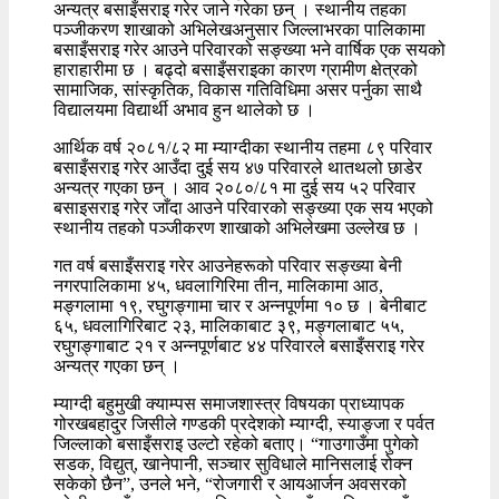
अन्यत्र बसाइँसराइ गरेर जाने गरेका छन् । स्थानीय तहका
पञ्जीकरण शाखाको अभिलेखअनुसार जिल्लाभरका पालिकामा
बसाइँसराइ गरेर आउने परिवारको सङ्ख्या भने वार्षिक एक सयको
हाराहारीमा छ । बढ्दो बसाइँसराइका कारण ग्रामीण क्षेत्रको
सामाजिक, सांस्कृतिक, विकास गतिविधिमा असर पर्नुका साथै
विद्यालयमा विद्यार्थी अभाव हुन थालेको छ ।
आर्थिक वर्ष २०८१/८२ मा म्याग्दीका स्थानीय तहमा ८९ परिवार
बसाइँसराइ गरेर आउँदा दुई सय ४७ परिवारले थातथलो छाडेर
अन्यत्र गएका छन् । आव २०८०/८१ मा दुई सय ५२ परिवार
बसाइसराइ गरेर जाँदा आउने परिवारको सङ्ख्या एक सय भएको
स्थानीय तहको पञ्जीकरण शाखाको अभिलेखमा उल्लेख छ ।
गत वर्ष बसाइँसराइ गरेर आउनेहरूको परिवार सङ्ख्या बेनी
नगरपालिकामा ४५, धवलागिरिमा तीन, मालिकामा आठ,
मङ्गलामा १९, रघुगङ्गामा चार र अन्नपूर्णमा १० छ । बेनीबाट
६५, धवलागिरिबाट २३, मालिकाबाट ३९, मङ्गलाबाट ५५,
रघुगङ्गाबाट २१ र अन्नपूर्णबाट ४४ परिवारले बसाइँसराइ गरेर
अन्यत्र गएका छन् ।
म्याग्दी बहुमुखी क्याम्पस समाजशास्त्र विषयका प्राध्यापक
गोरखबहादुर जिसीले गण्डकी प्रदेशको म्याग्दी, स्याङ्जा र पर्वत
जिल्लाको बसाइँसराइ उल्टो रहेको बताए। “गाउगाउँमा पुगेको
सडक, विद्युत्, खानेपानी, सञ्चार सुविधाले मानिसलाई रोक्न
सकेको छैन”, उनले भने, “रोजगारी र आयआर्जन अवसरको