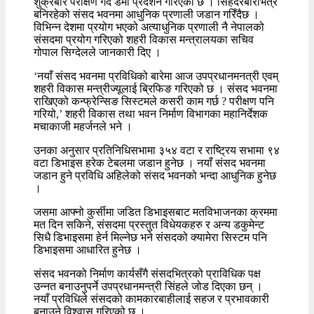
शुक्रबार परीक्षण गर्दै डेमो प्रदर्शन गरिएको छ । सिंहदरबारभित्रै
बनिरहेको संसद भवनमा आधुनिक प्रणाली जडान गरिँदैछ ।
विभिन्न देशमा प्रयोग भएको अत्याधुनिक प्रणाली नै नेपालको
संसदमा प्रयोग गरिएको शहरी विकास मन्त्रालयका सचिव
गोपाल सिग्देलले जानकारी दिए ।
‘नयाँ संसद भवनमा प्रविधिको बारेमा आज उपप्रधानमनत्री एवम्
शहरी विकास मन्त्रीज्यूलाई ब्रिफिङ गरिएको छ । संसद भवनमा
राखिएको कन्फ्रेन्सिङ सिस्टमले कसरी काम गर्छ ? परीक्षण पनि
गरियो,’ शहरी विकास तथा भवन निर्माण विभागका महानिर्देशक
मचाकाजी महर्जनले भने ।
उनका अनुसार प्रतिनिधिसभामा ३५४ वटा र राष्ट्रिय सभामा ९४
वटा डिभाइस हरेक टेबलमा जडान हुनेछ । नयाँ संसद भवनमा
जडान हुने प्रविधि अहिलेको संसद भवनको भन्दा आधुनिक हुनेछ
।
जसमा आफ्नो कुर्सीमा जडित डिभाइसबाट मतविभाजनका क्रममा
मत दिन सकिने, संसदमा प्रस्तुत विधेयकहरु र अन्य डकुमेन्ट
सिधै डिभाइसमा हेर्न मिल्नेछ भने संसदको क्यामेरा सिस्टम पनि
डिभाइसमा आधारित हुनेछ ।
संसद भवनको निर्माण कार्यसँगै संसदभित्रको प्राविधिक पक्ष
उन्नत बनाउनुपर्ने उपप्रधानमन्त्री सिंहले जोड दिएका छन् ।
नयाँ प्रविधिले संसदको कामकारबाहीलाई सहज र प्रभावकारी
बनाउने विश्वास गरिएको छ ।