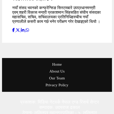
नयाँ संसद भवनको कन्फ्रेन्सिङ सिस्टमबारे उपप्रधानमन्त्री
एवम् शहरी विकास मन्त्री प्रकाशमान सिंहसहित संघीय संसदका
महासचिव, सचिव, सचिवालयका प्रतिनिधिहरुबीच नयाँ
प्रणालीले कसरी काम गर्छ भनेर परीक्षण गरेर देखाइएको थियो ।
Home
About Us
Our Team
Privacy Policy
प्रकाशक: मिडिया नेटवर्क नेपाल एण्ड रिसर्च सेन्टर
सम्पादक: उदयराज ढकाल
ठेगाना: ललितपुर महानगरपालिका - ५, ललितपुर