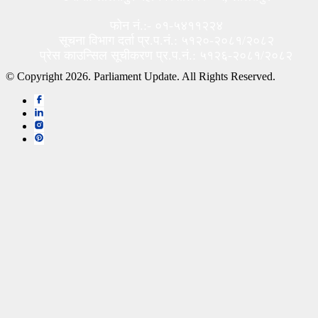
फोन नं.:- ०१-५४११२२४
सूचना विभाग दर्ता प्र.प.नं.: ५१२०-२०८१/२०८२
प्रेस काउन्सिल सूचीकरण प्र.प.नं.: ५१२६-२०८१/२०८२
© Copyright 2026. Parliament Update. All Rights Reserved.