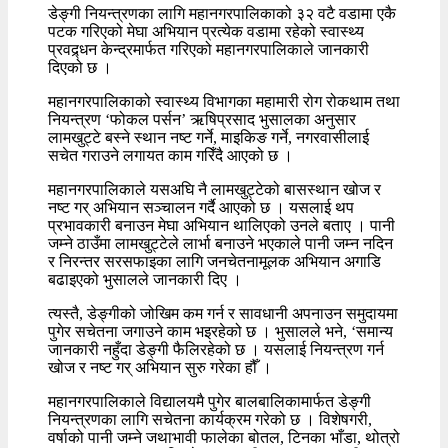
डेङ्गी नियन्त्रणका लागि महानगरपालिकाको ३२ वटै वडामा एकै
पटक गरिएको मेघा अभियान प्रत्येक वडामा रहेको स्वास्थ्य
प्रवद्र्धन केन्द्रमार्फत गरिएको महानगरपालिकाले जानकारी
दिएको छ ।
महानगरपालिकाको स्वास्थ्य विभागका महामारी रोग रोकथाम तथा
नियन्त्रण ‘फोकल पर्सन’ ऋषिप्रसाद भुसालका अनुसार
लामखुट्टे बस्ने स्थान नष्ट गर्ने, माइकिङ गर्ने, नगरवासीलाई
सचेत गराउने लगायत काम गरिँदै आएको छ ।
महानगरपालिकाले यसअघि नै लामखुट्टेको बासस्थान खोज र
नष्ट गर् अभियान सञ्चालन गर्दै आएको छ । यसलाई थप
प्रभावकारी बनाउन मेघा अभियान थालिएको उनले बताए । पानी
जम्ने ठाउँमा लामखुट्टेले लार्भा बनाउने भएकाले पानी जम्न नदिन
र निरन्तर सरसफाइका लागि जनचेतनामूलक अभियान अगाडि
बढाइएको भुसालले जानकारी दिए ।
त्यस्तै, डेङ्गीको जोखिम कम गर्न र सावधानी अपनाउन समुदायमा
पुगेर सचेतना जगाउने काम भइरहेको छ । भुसालले भने, ‘समान्य
जानकारी नहुँदा डेङ्गी फैलिरहेको छ । यसलाई नियन्त्रण गर्न
खोज र नष्ट गर् अभियान सुरु गरेका हौँ ।
महानगरपालिकाले विद्यालयमै पुगेर बालबालिकामार्फत डेङ्गी
नियन्त्रणका लागि सचेतना कार्यक्रम गरेको छ । विशेषगरी,
वर्षाको पानी जम्ने जथाभावी फालेका बोतल, टिनका भाँडा, थोत्रो