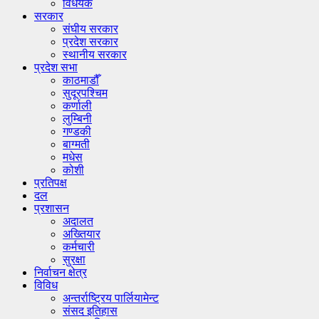
विधेयक
सरकार
संघीय सरकार
प्रदेश सरकार
स्थानीय सरकार
प्रदेश सभा
काठमाडौँ
सुदूरपश्चिम
कर्णाली
लुम्बिनी
गण्डकी
बाग्मती
मधेस
कोशी
प्रतिपक्ष
दल
प्रशासन
अदालत
अख्तियार
कर्मचारी
सुरक्षा
निर्वाचन क्षेत्र
विविध
अन्तर्राष्ट्रिय पार्लियामेन्ट
संसद इतिहास