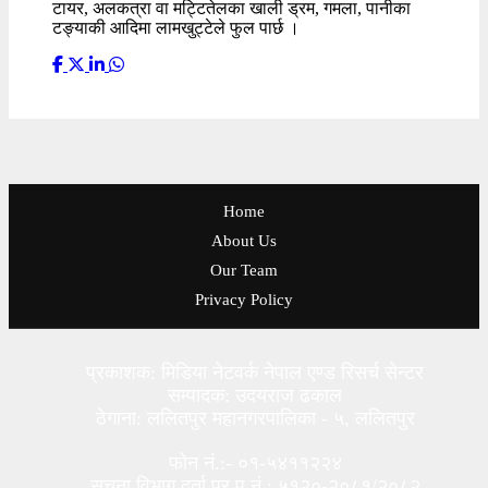
टायर, अलकत्रा वा मट्टितेलका खाली ड्रम, गमला, पानीका
टङ्याकी आदिमा लामखुट्टेले फुल पार्छ ।
Home
About Us
Our Team
Privacy Policy
प्रकाशक: मिडिया नेटवर्क नेपाल एण्ड रिसर्च सेन्टर
सम्पादक: उदयराज ढकाल
ठेगाना: ललितपुर महानगरपालिका - ५, ललितपुर
फोन नं.:- ०१-५४११२२४
सूचना विभाग दर्ता प्र.प.नं.: ५१२०-२०८१/२०८२