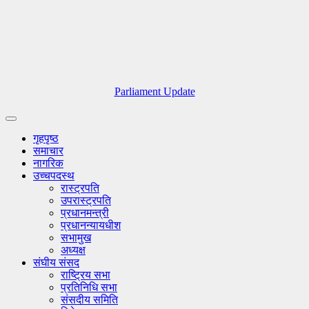
Parliament Update
गृहपृष्ठ
समाचार
नागरिक
उच्चपदस्थ
रास्ट्रपति
उपरास्ट्रपति
प्रधानमन्त्री
प्रधानन्यायधीश
सभामुख
अध्यक्ष
संघीय संसद
राष्ट्रिय सभा
प्रतिनिधि सभा
संसदीय समिति