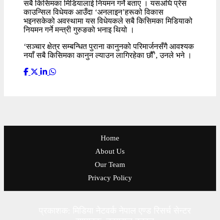
सबै किसिमका मिडियालाई नियमन गर्ने बताए । यसअघि प्रेस
काउन्सिल विधेयक आउँदा ‘अनलाइन’हरूको विकास
भइनसकेको अवस्थामा यस विधेयकले सबै किसिमका मिडियाको
नियमन गर्ने मन्त्री गुरुङको भनाइ थियो ।
‘सञ्चार क्षेत्र सम्बन्धित पुराना कानुनको परिमार्जनसँगै आवश्यक
नयाँ सबै किसिमका कानुन ल्याउन लागिरहेका छौँ’, उनले भने ।
Home
About Us
Our Team
Privacy Policy
प्रकाशक: मिडिया नेटवर्क नेपाल एण्ड रिसर्च सेन्टर