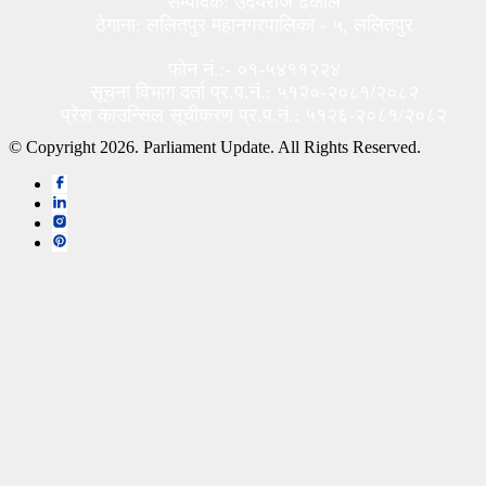
सम्पादक: उदयराज ढकाल
ठेगाना: ललितपुर महानगरपालिका - ५, ललितपुर
फोन नं.:- ०१-५४११२२४
सूचना विभाग दर्ता प्र.प.नं.: ५१२०-२०८१/२०८२
प्रेस काउन्सिल सूचीकरण प्र.प.नं.: ५१२६-२०८१/२०८२
© Copyright 2026. Parliament Update. All Rights Reserved.