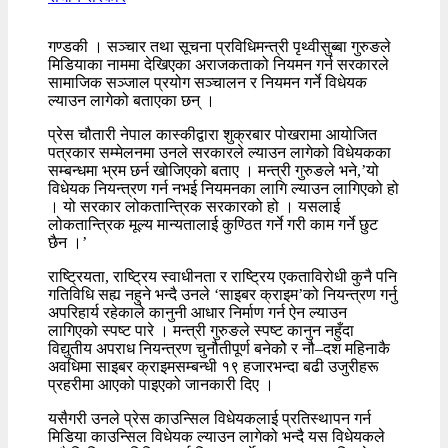
गण्डकी । सञ्चार तथा सूचना प्रविधिमन्त्री पृथ्वीसुब्बा गुरुङले
मिडियाका नाममा देखिएका अराजकताको नियमन गर्न सरकारले
सामाजिक सञ्जाल प्रयोग सञ्चालन र नियमन गर्ने विधेयक
ल्याउन लागेको बताएका छन् ।
प्रेस चौतारी नेपाल कास्कीद्वारा शुक्रबार पोखरामा आयोजित
पत्रकार सम्मेलनमा उनले सरकारले ल्याउन लागेको विधेयकका
सम्बन्धमा भ्रम छर्न खोजिएको बताए । मन्त्री गुरुङले भने,’यो
विधेयक नियन्त्रण गर्न नभई नियमनका लागि ल्याउन लागिएको हो
। यो सरकार लोकतान्त्रिक सरकारको हो । यसलाई
लोकतान्त्रिक मूल्य मान्यतालाई कुण्ठित गर्ने गरी काम गर्ने छुट
छैन ।’
राष्ट्रियता, राष्ट्रिय स्वाधीनता र राष्ट्रिय एकताविरोधी कुनै पनि
गतिविधि सह्य नहुने भन्दै उनले ‘साइबर क्राइम’को नियन्त्रण गर्नु
अपरिहार्य रहेकाले कानुनी आधार निर्माण गर्न ऐन ल्याउन
लागिएको स्पष्ट पारे । मन्त्री गुरुङले स्पष्ट कानुन नहुँदा
विद्युतीय अपराध नियन्त्रण चुनौतीपूर्ण बनेकोे र नौ–दश महिनाकै
अवधिमा साइबर क्राइमसम्बन्धी १९ हजारभन्दा बढी उजुरीहरू
प्रहरीमा आएको पाइएको जानकारी दिए ।
यसैगरी उनले प्रेस काउन्सिल विधेयकलाई प्रतिस्थापन गर्न
मिडिया काउन्सिल विधेयक ल्याउन लागेको भन्दै यस विधेयकले