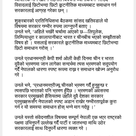
विवादलाई छिटोभन्दा छिटो कूटनीतिक माध्यमबाट समाधान गर्न
सरकारलाई आग्रह गरेका छन् ।
शुक्रबारको प्रतिनिधिसभा बैठकमा सांसद खतिवडाले यो
विषयमा सरकार गम्भीर रुपमा लाग्नुपर्ने बताए ।
उनले भने, ‘अहिले भर्खरै चर्चामा आएको छ—लिपुलेक,
लिम्पियाधुरा र कालापानीबाट भारत र चीनबीच भएको सम्झौताको
विषय हो । यसलाई सरकारले कूटनीतिक माध्यमबाट छिटोभन्दा
छिटो समाधान गरोस् ।’
उनले प्रधानमन्त्री केपी शर्मा ओली केही दिनमा चीन र भारत
दुवैको भ्रमणमा जान लागेका सन्दर्भमा त्यस भ्रमणको सदुपयोग
गर्दै नेपालको धारणा स्पष्ट रूपमा राख्न र समाधान खोज्न अनुरोध
गरे ।
उनले भने, ‘प्रधानमन्त्रीज्यू चीनको भ्रमण गर्दै हुनुहुन्छ र
त्यसपछि भारतको पनि भ्रमण हुँदैछ । भ्रमणको अवसरमा
सरकार प्रमुखको हैसियतमा उहाँले दुवै देशका सरकार
प्रमुखहरूसँग नेपालको स्पष्ट अडान राखेर गम्भीरतापूर्वक कुरा
गर्न र यो समस्या समाधान होस् भन्ने माग गर्दछु ।’
उनले यस्तो संवेदनशील विषयमा सम्पूर्ण नेपाली एक भएर राष्ट्रको
पक्षमा उभिनुपर्ने उल्लेख गर्दै पार्टी र जातभन्दा माथि उठेर
सरकारलाई साथ दिनुपर्ने धारणा व्यक्त गरे ।