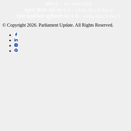
फोन नं.:- ०१-५४११२२४
सूचना विभाग दर्ता प्र.प.नं.: ५१२०-२०८१/२०८२
प्रेस काउन्सिल सूचीकरण प्र.प.नं.: ५१२६-२०८१/२०८२
© Copyright 2026. Parliament Update. All Rights Reserved.