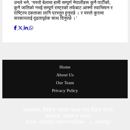
उनले भने, ‘यस्तो बेलामा हामी सम्पूर्ण नेपालीहरू कुनै पार्टीको,
कुनै जातिको नभई सम्पूर्ण राष्ट्रको तर्फबाट आफ्नो स्वाभिमान र
राष्ट्रिय एकताका लागि प्रस्तुत हुनुपर्छ । र यस्तो कुरामा
सरकारलाई दृढतापूर्वक साथ दिनुपर्छ ।’
Home
About Us
Our Team
Privacy Policy
प्रकाशक: मिडिया नेटवर्क नेपाल एण्ड रिसर्च सेन्टर
सम्पादक: उदयराज ढकाल
ठेगाना: ललितपुर महानगरपालिका - ५, ललितपुर