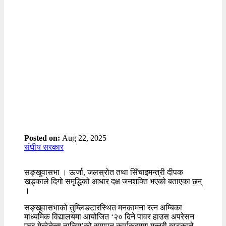
Posted on:
Aug 22, 2025
संघीय सरकार
सङ्खुवासभा । ऊर्जा, जलस्रोत तथा सिँचाइमन्त्री दीपक
खड्काले दिगो समृद्धिको आधार दक्ष जनशक्ति भएको बताएका छन्
।
सङ्खुवासभाको तुम्लिङटारस्थित मनकामना रत्न अम्बिका
माध्यमिक विद्यालयमा आयोजित ‘२० दिने पावर हाउस अपरेसन
एन्ड मेन्टेनेन्स तालिम’को समापन कार्यक्रममा मन्त्री खड्काले