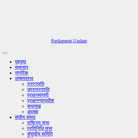
Parliament Update
गृहपृष्ठ
समाचार
नागरिक
उच्चपदस्थ
रास्ट्रपति
उपरास्ट्रपति
प्रधानमन्त्री
प्रधानन्यायधीश
सभामुख
अध्यक्ष
संघीय संसद
राष्ट्रिय सभा
प्रतिनिधि सभा
संसदीय समिति