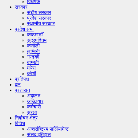
विधेयक
सरकार
संघीय सरकार
प्रदेश सरकार
स्थानीय सरकार
प्रदेश सभा
काठमाडौँ
सुदूरपश्चिम
कर्णाली
लुम्बिनी
गण्डकी
बाग्मती
मधेस
कोशी
प्रतिपक्ष
दल
प्रशासन
अदालत
अख्तियार
कर्मचारी
सुरक्षा
निर्वाचन क्षेत्र
विविध
अन्तर्राष्ट्रिय पार्लियामेन्ट
संसद इतिहास