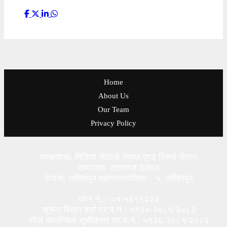
Home
About Us
Our Team
Privacy Policy
प्रकाशक: मिडिया नेटवर्क नेपाल एण्ड रिसर्च सेन्टर
सम्पादक: उदयराज ढकाल
ठेगाना: ललितपुर महानगरपालिका - ५, ललितपुर
फोन नं.:- ०१-५४११२२४
सूचना विभाग दर्ता प्र.प.नं.: ५१२०-२०८१/२०८२
प्रेस काउन्सिल सूचीकरण प्र.प.नं.: ५१२६-२०८१/२०८२