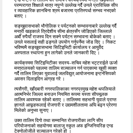
परम्परागत शिक्षाले मात्र नपुग्ने उल्लेख गर्दै उनले प्राविधिक सीप
र व्यावहारिक ज्ञानबिना श्रम बजारमा प्रतिस्पर्धा सम्भव नभएको
बताए ।
सङ्खुवासभाको भौगोलिक र पर्यटनको सम्भावनाबारे उल्लेख गर्दै
मन्त्री खड्काले त्रिदेशीय सीमा क्षेत्रसँग जोडिएको जिल्लाले
अर्बौँ रुपैयाँ राजस्व दिन सक्ने पर्यटन सम्भावना बोकेको बताए ।
उनले यसलाई सही ढङ्गले उपयोग गर्नुपर्नेमा जोड दिए । निकट
भविष्यमै सङ्खुवासभामा सिटिइभिटी कार्यालय र आयुर्वेद
अस्पताल स्थापना हुन लागेको उनले जानकारी दिए ।
कार्यक्रममा सिटिइभिटीका सदस्य–सचिव महेश भट्टराईले ऊर्जा
मन्त्रालयको पहलमा तालिम सञ्चालन गर्न पाएकामा खुसी व्यक्त
गर्दै तालिम लिएका युवालाई जलविद्युत् आयोजनामा इन्टर्नसिपको
अवसर दिलाइदिन आग्रह गरे ।
त्यसैगरी, खाँदबारी नगरपालिकाका नगरप्रमुख महेश थपलियाले
आत्मनिर्भर जिल्ला बनाउन नियमित रूपमा यस्ता सीपमूलक
तालिम आवश्यक रहेको बताए । तालिममा सहभागी युवाले प्राप्त
ज्ञानले आफूहरूलाई रोजगारी र उद्यमशीलतामा अघि बढ्न प्रेरणा
मिलेको अनुभव सुनाए ।
उक्त तालिम दिगो तथा सम्मानित रोजगारीका लागि सीप
परियोजनाको सहयोगमा बालाजु स्कुल अफ इन्जिनियरिङ एन्ड
टेक्नोलोजीले सञ्चालन गरेको हो ।