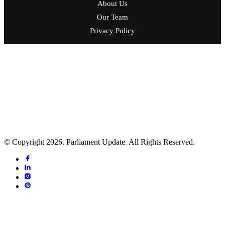
About Us
Our Team
Privacy Policy
प्रकाशक: मिडिया नेटवर्क नेपाल एण्ड रिसर्च सेन्टर
सम्पादक: उदयराज ढकाल
ठेगाना: ललितपुर महानगरपालिका - ५, ललितपुर
फोन नं.:- ०१-५४११२२४
सूचना विभाग दर्ता प्र.प.नं.: ५१२०-२०८१/२०८२
प्रेस काउन्सिल सूचीकरण प्र.प.नं.: ५१२६-२०८१/२०८२
© Copyright 2026. Parliament Update. All Rights Reserved.