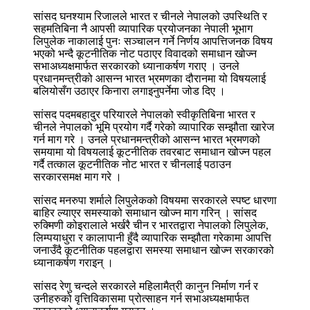
सांसद घनश्याम रिजालले भारत र चीनले नेपालको उपस्थिति र
सहमतिबिना नै आपसी व्यापारिक प्रयोजनका नेपाली भूभाग
लिपुलेक नाकालाई पुनः सञ्चालन गर्ने निर्णय आपत्तिजनक विषय
भएको भन्दै कूटनीतिक नोट पठाएर विवादको समाधान खोज्न
सभाअध्यक्षमार्फत सरकारको ध्यानाकर्षण गराए । उनले
प्रधानमन्त्रीको आसन्न भारत भ्रमणका दौरानमा यो विषयलाई
बलियोसँग उठाएर किनारा लगाइनुपर्नेमा जोड दिए ।
सांसद पदमबहादुर परियारले नेपालको स्वीकृतिबिना भारत र
चीनले नेपालको भूमि प्रयोग गर्दै गरेको व्यापारिक सम्झौता खारेज
गर्न माग गरे । उनले प्रधानमन्त्रीको आसन्न भारत भ्रमणको
समयामा यो विषयलाई कूटनीतिक तवरबाट समाधान खोज्न पहल
गर्दै तत्काल कूटनीतिक नोट भारत र चीनलाई पठाउन
सरकारसमक्ष माग गरे ।
सांसद मनरुपा शर्माले लिपुलेकको विषयमा सरकारले स्पष्ट धारणा
बाहिर ल्याएर समस्याको समाधान खोज्न माग गरिन् । सांसद
रुक्मिणी कोइरालाले भर्खरै चीन र भारतद्वारा नेपालको लिपुलेक,
लिम्पयाधुरा र कालापानी हुँदै व्यापारिक सम्झौता गरेकामा आपत्ति
जनाउँदै कूटनीतिक पहलद्वारा समस्या समाधान खोज्न सरकारको
ध्यानाकर्षण गराइन् ।
सांसद रेणु चन्दले सरकारले महिलामैत्री कानुन निर्माण गर्न र
उनीहरुको वृत्तिविकासमा प्रोत्साहन गर्न सभाअध्यक्षमार्फत