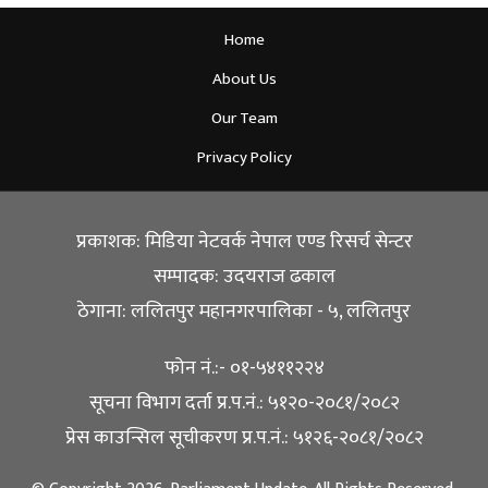
Home
About Us
Our Team
Privacy Policy
प्रकाशक: मिडिया नेटवर्क नेपाल एण्ड रिसर्च सेन्टर
सम्पादक: उदयराज ढकाल
ठेगाना: ललितपुर महानगरपालिका - ५, ललितपुर
फोन नं.:- ०१-५४११२२४
सूचना विभाग दर्ता प्र.प.नं.: ५१२०-२०८१/२०८२
प्रेस काउन्सिल सूचीकरण प्र.प.नं.: ५१२६-२०८१/२०८२