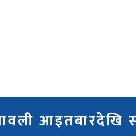
ावली आइतबारदेखि सङ