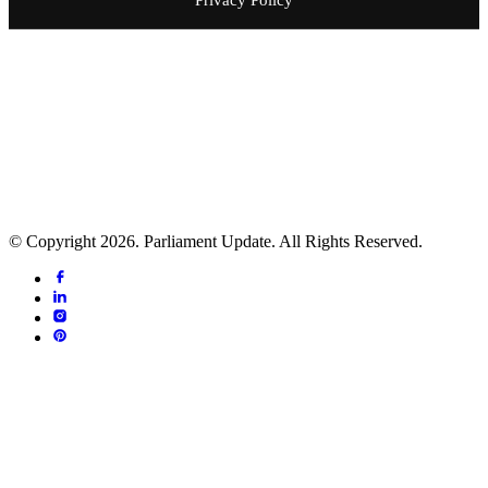
प्रकाशक: मिडिया नेटवर्क नेपाल एण्ड रिसर्च सेन्टर
सम्पादक: उदयराज ढकाल
ठेगाना: ललितपुर महानगरपालिका - ५, ललितपुर
फोन नं.:- ०१-५४११२२४
सूचना विभाग दर्ता प्र.प.नं.: ५१२०-२०८१/२०८२
प्रेस काउन्सिल सूचीकरण प्र.प.नं.: ५१२६-२०८१/२०८२
© Copyright 2026. Parliament Update. All Rights Reserved.