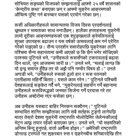
सोभियत सङ्घको विजयको सम्झनालाई आफ्नो २५ वर्षे शासनको
‘केन्द्रीय कथा’ बनाएका छन् र आफ्नो युक्रेन आक्रमणको
औचित्य पुष्टि गर्न बारम्बार यसको प्रयोग गरेका छन्।
रूसी अधिकारीहरूले सामान्यतया विजय दिवस प्रदर्शनलाई
धूमधाम र भव्यताका साथ मनाउँछन्। हालैका हप्ताहरूमा युक्रेनी
लामो दूरीका आक्रमणहरूको एक श्रृङ्खलाले क्रेमलिनलाई
सुरक्षा उपायहरू बढाउन र यस वर्षको उत्सवलाई कम गर्न प्रेरित
गरेको पाइएको छ। सैन्य प्रदर्शन समारोहपछि युक्रेनका लागि
पश्चिमा सैन्य सहायतामा कमी आएको छ कि छैन भनेर सोधिएको
प्रश्नमा पुटिनले भने, “उनीहरूले रूससँगको टकरावलाई बढावा
दिन थाले, जुन आजसम्म जारी छ।” उनले भने, “मलाई लाग्छ कि
यो द्वन्द्व समाप्त हुँदैछ तर यो अझै पनि गम्भीर विषय हो।” उनले
अगाडी भने, “उनीहरूले रुसको ठूलो हार र रूस पतनको
प्रतीक्षामा महिनौँ बिताए। यसले काम गरेन।” पुटिनले पश्चिमी
देशहरूलाई सङ्केत गर्दै भने, “युक्रेनलाई सहयोग गर्ने बहानामा
उनीहरूले रूसविरूद्धको जनमत सिर्जना गर्ने प्रयास गरे तर
उनीहरू अफ्ठेरोमा गएर फसेका छन्।
अब उनीहरू यसबाट बाहिर निस्कन सक्दैनन्।” पुटिनले
सम्भावित शान्ति सम्झौताका लागि सबै सर्तहरू टुङ्गो लागेपछि
मात्र तेस्रो देशमा युक्रेनी राष्ट्रपति भोलोदिमिर जेलेन्स्कीलाई
भेट्न आफू तयार रहेको बताएका छन्। उनले भने, “यो सहमतिको
अन्तिम बिन्दु हुनुपर्छ, वार्ता आफैँमा होइन।” अमेरिकी राष्ट्रपति
डोनल्ड ट्रम्पले गत शुक्रबार रुस र युक्रेनबीच शनिबारदेखि तीन