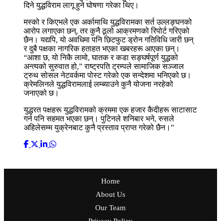
दिने युद्धविराम लागू हुने घोषणा गरेका थिए।
मस्को र किएभले एक अर्कामाथि युद्धविरामका सर्त उल्लङ्घनको
आरोप लगाएका छन्, तर कुनै ठूलो आक्रमणको रिपोर्ट गरिएको
छैन। यद्यपि, यो अवधिमा पनि छिटफुट ड्रोन गतिविधि जारी छन्
र दुबै पक्षका नागरिक हताहत भएका खबरहरू आएका छन्।
“आशा छ, यो निकै लामो, घातक र कडा सङ्घर्षपूर्ण युद्धको
अन्त्यको सुरुवात हो,” राष्ट्रपति ट्रम्पले सामाजिक सञ्जाल
ट्रुथ सोसल नेटवर्कमा पोस्ट गरेको एक सन्देशमा भनिएको छ।
क्रेमलिनले युद्धविरामलाई लम्ब्याउने कुनै योजना नरहेको
जनाएको छ।
युद्धरत पक्षहरू युद्धविरामको क्रममा एक हजार कैदीहरू साटासाट
गर्न पनि सहमत भएका छन्। पुटिनले शनिबार भने, रुसले
अहिलेसम्म युक्रेनबाट कुनै प्रस्ताव प्राप्त गरेको छैन।”
Home
About Us
Our Team
Privacy Policy