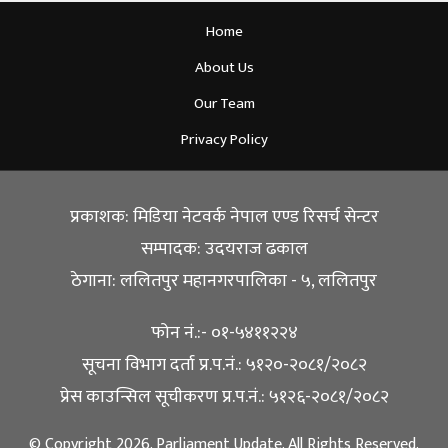
Home
About Us
Our Team
Privacy Policy
प्रकाशक: मिडिया नेटवर्क नेपाल एण्ड रिसर्च सेन्टर
सम्पादक: उदयराज ढकाल
ठेगाना: ललितपुर महानगरपालिका - ५, ललितपुर
फोन नं.:- ०१-५४११२२४
सूचना विभाग दर्ता प्र.प.नं.: ५१२०-२०८१/२०८२
प्रेस काउन्सिल सूचीकरण प्र.प.नं.: ५१२६-२०८१/२०८२
© Copyright 2026. Parliament Update. All Rights Reserved.