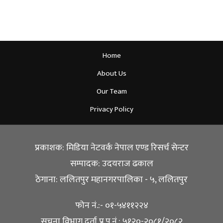
Home
About Us
Our Team
Privacy Policy
प्रकाशक: मिडिया नेटवर्क नेपाल एण्ड रिसर्च सेन्टर
सम्पादक: उदयराज ढकाल
ठेगाना: ललितपुर महानगरपालिका - ५, ललितपुर
फोन नं.:- ०१-५४११२२४
सूचना विभाग दर्ता प्र.प.नं.: ५१२०-२०८१/२०८२