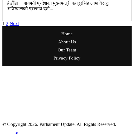
हेडौँंडा । बागमती प्रदेशका मुख्यमन्त्री बहादुरसिंह लामाविरूद्ध
अविश्वासको प्रस्ताव दर्ता...
Posts
1
2
Next
navigation
Home
About Us
Our Team
Privacy Policy
प्रकाशक: मिडिया नेटवर्क नेपाल एण्ड रिसर्च सेन्टर
सम्पादक: उदयराज ढकाल
ठेगाना: ललितपुर महानगरपालिका - ५, ललितपुर
फोन नं.:- ०१-५४११२२४
सूचना विभाग दर्ता प्र.प.नं.: ५१२०-२०८१/२०८२
प्रेस काउन्सिल सूचीकरण प्र.प.नं.: ५१२६-२०८१/२०८२
© Copyright 2026. Parliament Update. All Rights Reserved.